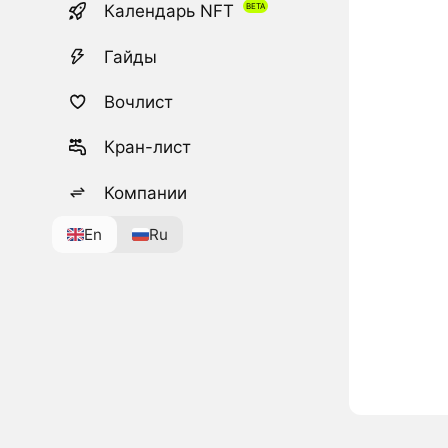
Календарь NFT
Гайды
Вочлист
Кран-лист
Компании
En
Ru