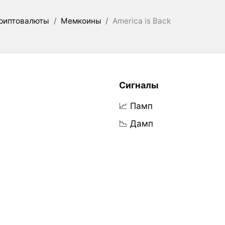
риптовалюты
/
Мемкоины
/
America is Back
Сигналы
📈 Памп
📉 Дамп