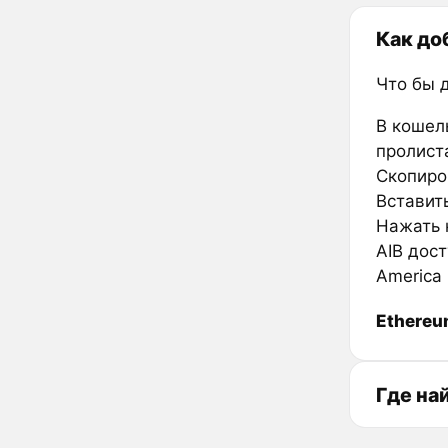
Как до
Что бы 
В кошел
пролиста
Скопиров
Вставить
Нажать к
AIB дос
America 
Ethere
Где на