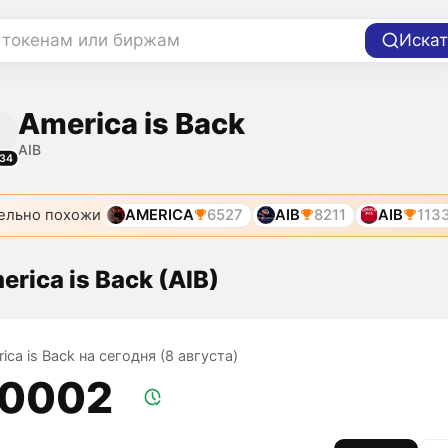
 токенам или биржам
Искат
America is Back
AIB
34
ельно похожи
AMERICA
6527
AIB
8211
AIB
113
rica is Back (AIB)
ica is Back на сегодня (8 августа)
,0002