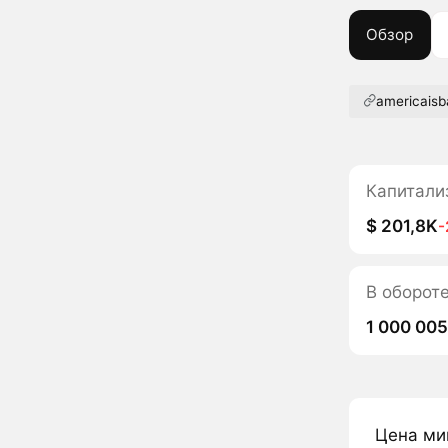
Обзор
americaisb
Капитали
$ 201,8K
-
В обороте
1 000 00
Цена ми