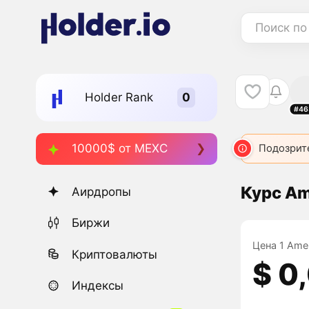
Поиск по
Holder Rank
#46
10000$ от MEXC
Подозрит
Курс Ame
Аирдропы
Биржи
Цена 1 Amer
Криптовалюты
$ 0
Индексы