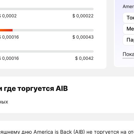
Amer
$ 0,0002
$ 0,00022
То
Ме
$ 0,00016
$ 0,00043
Па
Пока
$ 0,00016
$ 0,0042
 где торгуется AIB
ных
яшнему дню America is Back (AIB) не торгуется на 