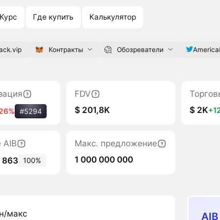
Курс
Где купить
Калькулятор
ack.vip
Контракты
Обозреватели
America
зация
FDV
Торгов
$ 201,8K
$ 2K
+1
26%
#5294
 AIB
Макс. предложение
1 000 000 000
5 863
100%
н/макс
AIB