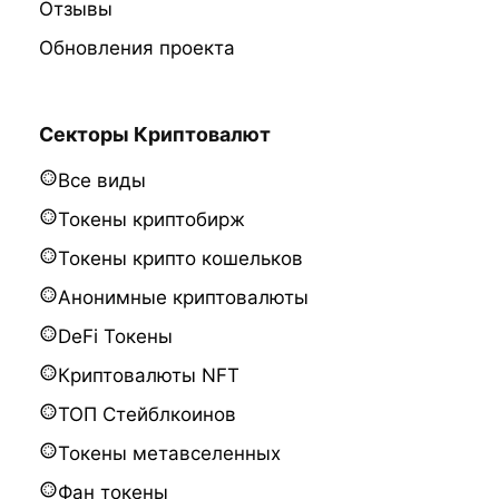
Отзывы
Обновления проекта
Секторы Криптовалют
Все виды
Токены криптобирж
Токены крипто кошельков
Анонимные криптовалюты
DeFi Токены
Криптовалюты NFT
ТОП Стейблкоинов
Токены метавселенных
Фан токены