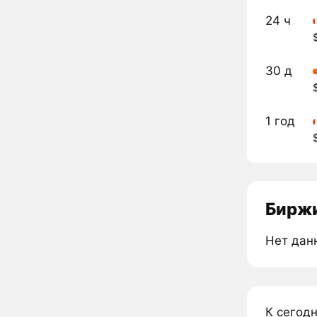
24 ч
30 д
1 год
Биржи
Нет дан
К сегодн