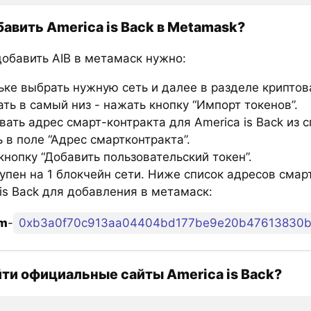
бавить America is Back в Metamask?
добавить AIB в метамаск нужно:
ьке выбрать нужную сеть и далее в разделе крипто
ть в самый низ - нажать кнопку “Импорт токенов”.
ать адрес смарт-контракта для America is Back из с
 в поле “Адрес смартконтракта”.
нопку “Добавить пользовательский токен”.
тупен на 1 блокчейн сети. Ниже список адресов смар
is Back для добавления в метамаск:
um
-
0xb3a0f70c913aa04404bd177be9e20b47613830
йти официальные сайты America is Back?