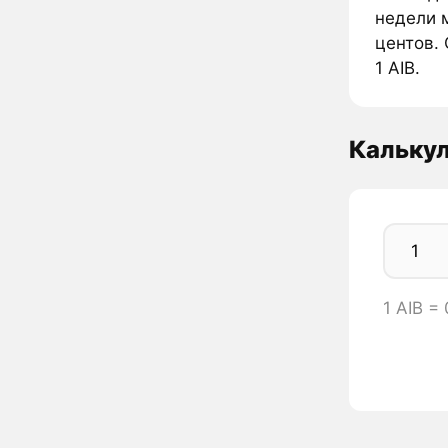
недели м
центов. 
1 AIB.
Калькул
1 AIB =