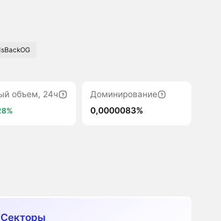
IsBackOG
ый объем, 24ч
Доминирование
0,0000083%
28%
 Секторы