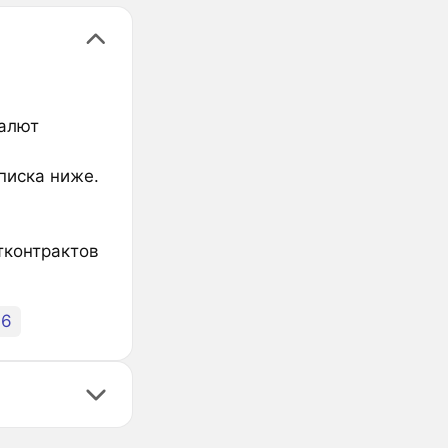
валют
писка ниже.
тконтрактов
b6