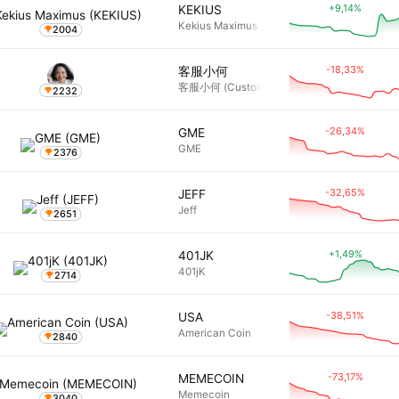
+9,14%
KEKIUS
Kekius Maximus
2004
-18,33%
客服小何
客服小何 (Customer Service Xiao He)
2232
-26,34%
GME
GME
2376
-32,65%
JEFF
Jeff
2651
+1,49%
401JK
401jK
2714
-38,51%
USA
American Coin
2840
-73,17%
MEMECOIN
Memecoin
3040