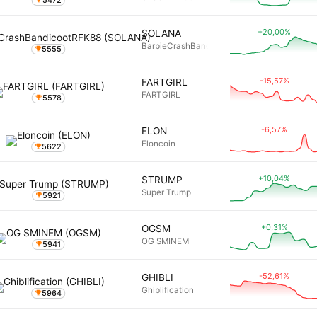
5472
+20,00%
SOLANA
BarbieCrashBandicootRFK88
5555
-15,57%
FARTGIRL
FARTGIRL
5578
-6,57%
ELON
Eloncoin
5622
+10,04%
STRUMP
Super Trump
5921
+0,31%
OGSM
OG SMINEM
5941
-52,61%
GHIBLI
Ghiblification
5964