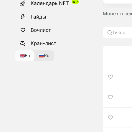
Календарь NFT
Монет в се
Гайды
Вочлист
Кран-лист
En
Ru