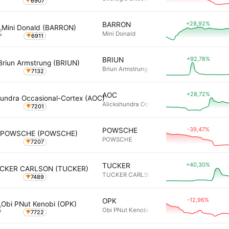
6907
+28,92%
BARRON
Mini Donald
6911
+92,78%
BRIUN
Briun Armstrung
7132
+28,72%
AOC
Alickshundra Occasional-Cortex
7201
-39,47%
POWSCHE
POWSCHE
7207
+40,30%
TUCKER
TUCKER CARLSON
7489
-12,96%
OPK
Obi PNut Kenobi
7722