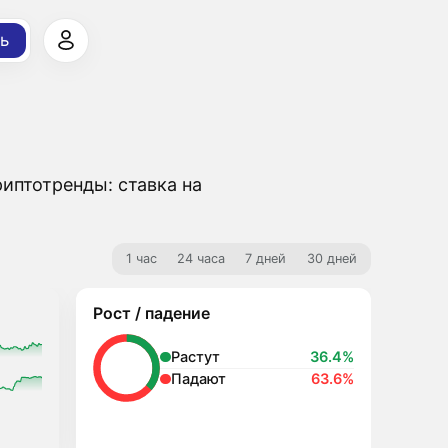
ь
иптотренды: ставка на
1 час
24 часа
7 дней
30 дней
Рост / падение
Растут
36.4%
Падают
63.6%