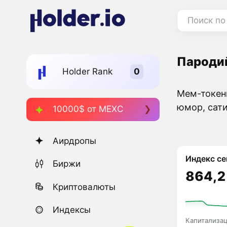
Поиск по
Пароди
Holder Rank
Мем-токен
юмор, сати
10000$ от MEXC
Аирдропы
Индекс се
Биржи
864,2
Криптовалюты
Индексы
Капитализа