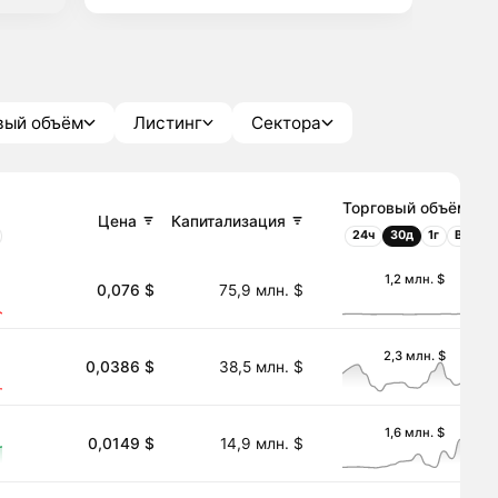
вый объём
Листинг
Сектора
Торговый объём
Цена
Капитализация
24ч
30д
1г
Всё
1,2 млн. $
0,076 $
75,9 млн. $
2,3 млн. $
0,0386 $
38,5 млн. $
1,6 млн. $
0,0149 $
14,9 млн. $