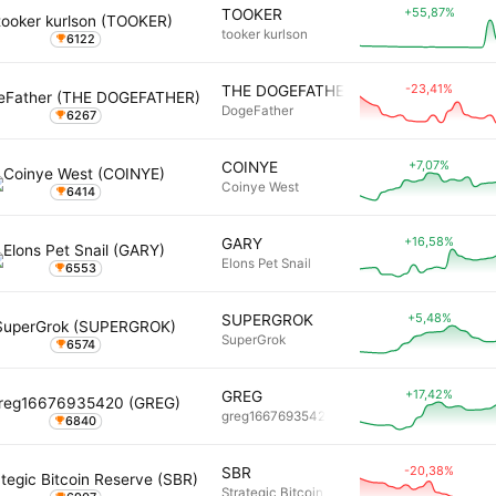
+55,87%
TOOKER
tooker kurlson
6122
-23,41%
THE DOGEFATHER
DogeFather
6267
+7,07%
COINYE
Coinye West
6414
+16,58%
GARY
Elons Pet Snail
6553
+5,48%
SUPERGROK
SuperGrok
6574
+17,42%
GREG
greg16676935420
6840
-20,38%
SBR
Strategic Bitcoin Reserve