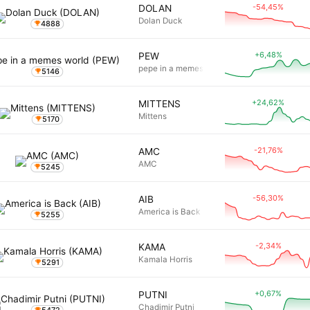
-54,45%
DOLAN
Dolan Duck
4888
+6,48%
PEW
pepe in a memes world
5146
+24,62%
MITTENS
Mittens
5170
-21,76%
AMC
AMC
5245
-56,30%
AIB
America is Back
5255
-2,34%
KAMA
Kamala Horris
5291
+0,67%
PUTNI
Chadimir Putni