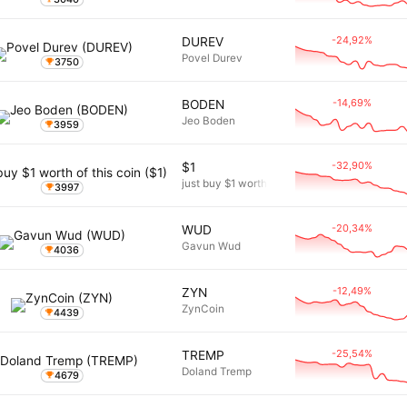
-24,92%
DUREV
Povel Durev
3750
-14,69%
BODEN
Jeo Boden
3959
-32,90%
$1
just buy $1 worth of this coin
3997
-20,34%
WUD
Gavun Wud
4036
-12,49%
ZYN
ZynCoin
4439
-25,54%
TREMP
Doland Tremp
4679