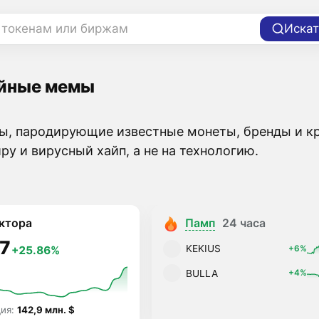
 токенам или биржам
Искат
йные мемы
ы, пародирующие известные монеты, бренды и кр
ру и вирусный хайп, а не на технологию.
ктора
Памп
24 часа
7
KEKIUS
+6%
+25.86%
BULLA
+4%
ция:
142,9 млн. $