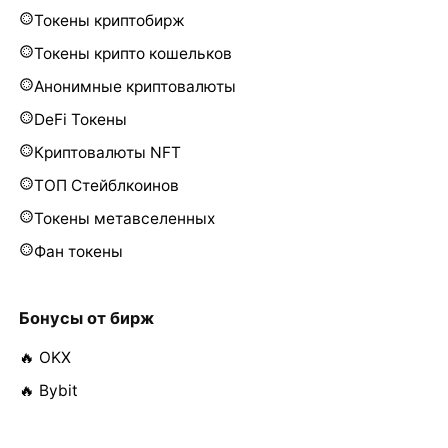
Токены криптобирж
Токены крипто кошельков
Анонимные криптовалюты
DeFi Токены
Криптовалюты NFT
ТОП Стейблкоинов
Токены метавселенных
Фан токены
Бонусы от бирж
🔥 OKX
🔥 Bybit