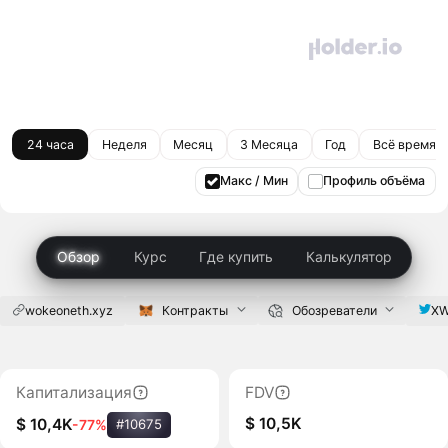
24 часа
Неделя
Месяц
3 Месяца
Год
Всё время
Макс / Мин
Профиль объёма
Обзор
Курс
Где купить
Калькулятор
wokeoneth.xyz
Контракты
Обозреватели
XW
Капитализация
FDV
$ 10,5K
$ 10,4K
-77%
#10675