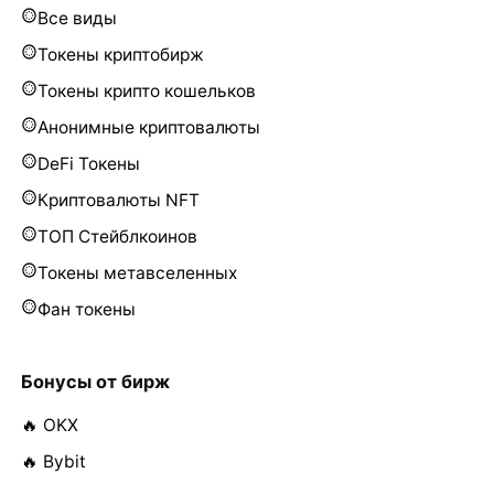
Все виды
Токены криптобирж
Токены крипто кошельков
Анонимные криптовалюты
DeFi Токены
Криптовалюты NFT
ТОП Стейблкоинов
Токены метавселенных
Фан токены
Бонусы от бирж
🔥 OKX
🔥 Bybit