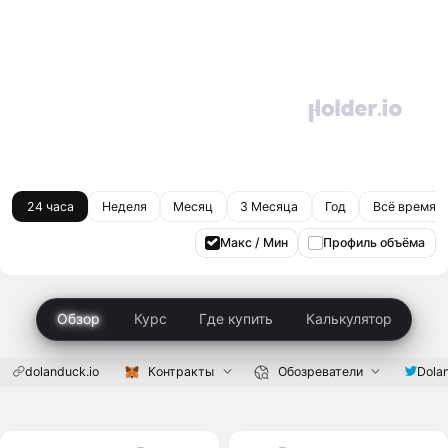
24 часа
Неделя
Месяц
3 Месяца
Год
Всё время
Макс / Мин
Профиль объёма
Обзор
Курс
Где купить
Калькулятор
dolanduck.io
Контракты
Обозреватели
Dola