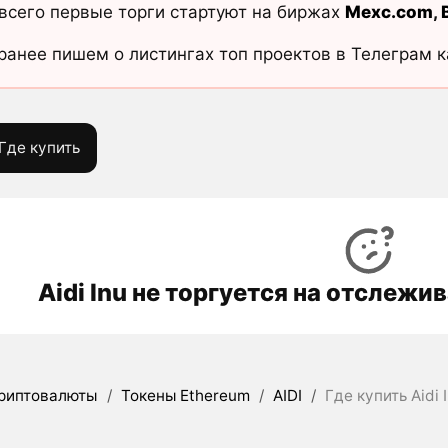
всего первые торги стартуют на биржах
Mexc.com
,
ранее пишем о листингах топ проектов в Телеграм 
Где купить
Aidi Inu не торгуется на отслеж
риптовалюты
/
Токены Ethereum
/
AIDI
/
Где купить Aidi 