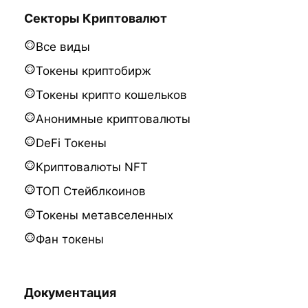
Секторы Криптовалют
Все виды
Токены криптобирж
Токены крипто кошельков
Анонимные криптовалюты
DeFi Токены
Криптовалюты NFT
ТОП Стейблкоинов
Токены метавселенных
Фан токены
Документация