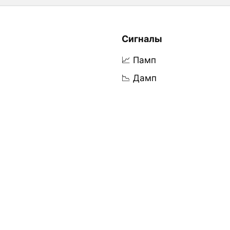
Сигналы
📈 Памп
📉 Дамп