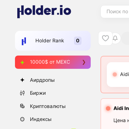
Поиск по
Holder Rank
10000$ от MEXC
Aid
Аирдропы
Биржи
Криптовалюты
Aidi I
Индексы
Цена 