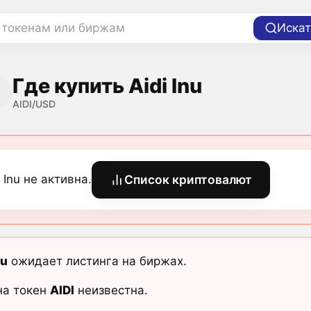
 токенам или биржам
Искат
Где купить Aidi Inu
AIDI/USD
i Inu не активна.
Список криптовалют
nu
ожидает листинга на биржах.
на токен
AIDI
неизвестна.