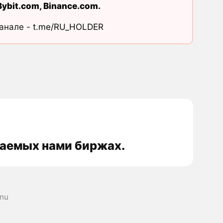
Bybit.com
,
Binance.com
.
канале -
t.me/RU_HOLDER
иваемых нами биржах.
Inu