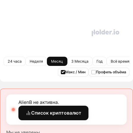
24 часа
Неделя
Месяц
3 Месяца
Год
Всё время
Макс / Мин
Профиль объёма
AlienB не активна.
Список криптовалют
Мы не уверены.