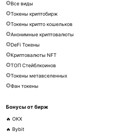
Все виды
Токены криптобирж
Токены крипто кошельков
Анонимные криптовалюты
DeFi Токены
Криптовалюты NFT
ТОП Стейблкоинов
Токены метавселенных
Фан токены
Бонусы от бирж
🔥 OKX
🔥 Bybit