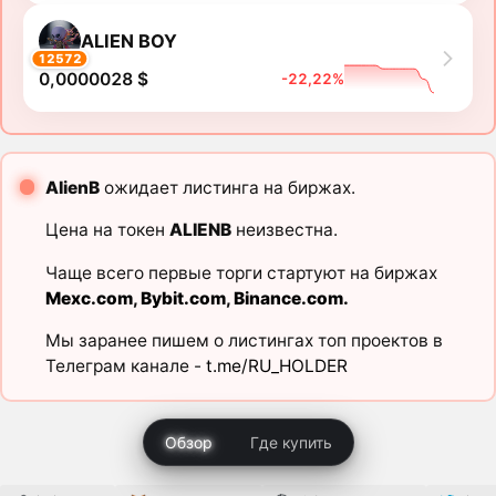
ALIEN BOY
12572
0,0000028 $
-22,22%
AlienB
ожидает листинга на биржах.
Цена на токен
ALIENB
неизвестна.
Чаще всего первые торги стартуют на биржах
Mexc.com
,
Bybit.com
,
Binance.com
.
Мы заранее пишем о листингах топ проектов в
Телеграм канале -
t.me/RU_HOLDER
Обзор
Где купить