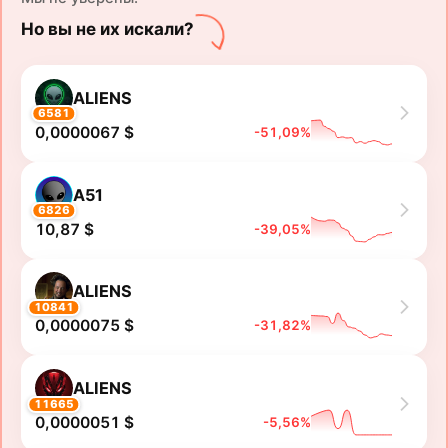
Но вы не их искали?
ALIENS
6581
0,0000067 $
-51,09%
A51
6826
10,87 $
-39,05%
ALIENS
10841
0,0000075 $
-31,82%
ALIENS
11665
0,0000051 $
-5,56%