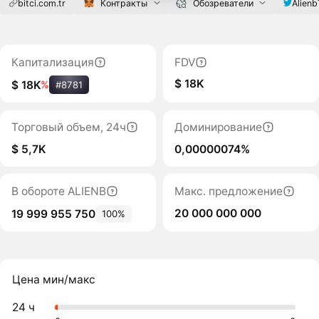
bitci.com.tr
Контракты
Обозреватели
Alien
Капитализация
FDV
$ 18K
$ 18K
%
#8781
Торговый объем, 24ч
Доминирование
$ 5,7K
0,00000074%
В обороте ALIENB
Макс. предложение
20 000 000 000
19 999 955 750
100%
Цена мин/макс
24 ч