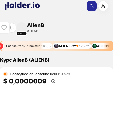
AlienB
ALIENB
#8770
NS
10841
ALIENS
11665
ALIEN BOY
12572
ALIENS
6
Подозрительно похожи
Курс AlienB (ALIENB)
Последнее обновление цены: 9 мая
$ 0,0000009