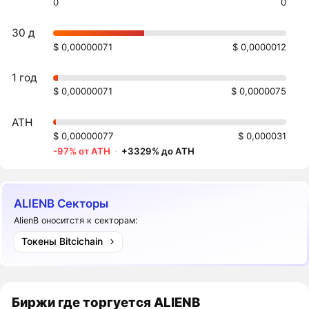
0
0
30 д
$ 0,00000071
$ 0,0000012
1 год
$ 0,00000071
$ 0,0000075
ATH
$ 0,00000077
$ 0,000031
-97% от ATH
·
+3329% до ATH
ALIENB Секторы
AlienB оноситстя к секторам:
Токены Bitcichain
Биржи где торгуется ALIENB