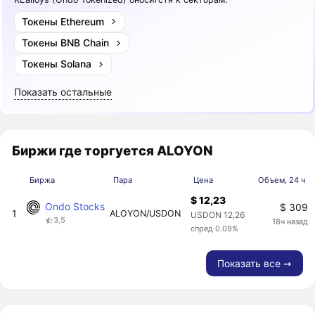
Токены Ethereum
Токены BNB Chain
Токены Solana
Показать остальные
Биржи где торгуется ALOYON
Биржа
Пара
Цена
Объем, 24 ч
$ 12,23
Ondo Stocks
$ 309
1
ALOYON/USDON
USDON 12,26
3,5
18ч назад
спред 0.09%
Показать все ➙