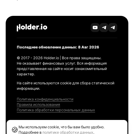
Последнее обновление данных: 8 Авг 2026
© 2017 - 2026 Holder.io | Все права защищены.
Не оказывает финансовых услуг. Вся информация
представленная на сайте носит ознакомительный
характер.
На сайте используются cookie для сбора статической
информации.
Политика конфиденциальности
Правила использования
Политика обработки персональных данных
Продукты
Мы используем cookie, что бы вам было удобно.
🍪
Ethereum GAS Tracker
Подробнее в
политике обработки данных
.