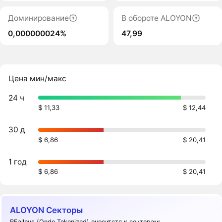
Доминирование
В обороте ALOYON
0,000000024%
47,99
Цена мин/макс
24 ч
$ 11,33
$ 12,44
30 д
$ 6,86
$ 20,41
1 год
$ 6,86
$ 20,41
ALOYON Секторы
REalloys (Ondo Tokenized) оноситстя к секторам: