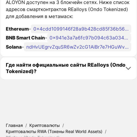
ALOYON доступен на 3 блокчейн сетях. Ниже список
адресов смартконтрактов REalloys (Ondo Tokenized)
для добавления в метамаск:
Ethereum
-
0x4cdd1099146f28a9b428cd85f36b562b6d05c8c8
BNB Smart Chain
-
0x941e3a7a6fc97b094c63a0348367cf90d93ff090
Solana
-
ndHvUEgrvZquSR6wZv2cG1AiBr7e7HGuWvfPULcondo
Где найти официальные сайты REalloys (Ondo
Tokenized)?
Главная
/
Криптовалюты
/
Криптовалюты RWA (Токены Real World Assets)
/