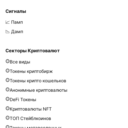
Сигналы
📈 Памп
📉 Дамп
Секторы Криптовалют
Все виды
Токены криптобирж
Токены крипто кошельков
Анонимные криптовалюты
DeFi Токены
Криптовалюты NFT
ТОП Стейблкоинов
Токены метавселенных