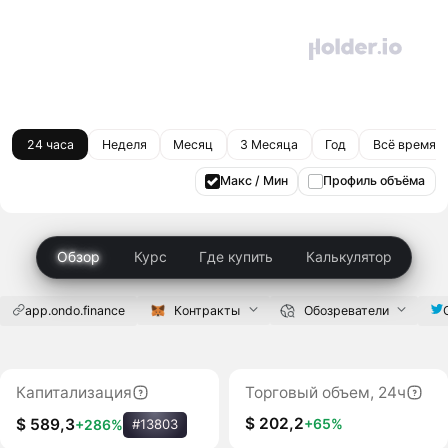
24 часа
Неделя
Месяц
3 Месяца
Год
Всё время
Макс / Мин
Профиль объёма
Обзор
Курс
Где купить
Калькулятор
app.ondo.finance
Контракты
Обозреватели
Капитализация
Торговый объем, 24ч
$ 202,2
+65%
$ 589,3
+286%
#13803