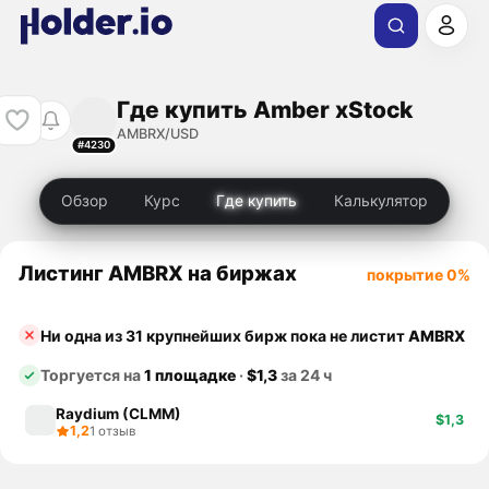
Где купить Amber xStock
AMBRX/USD
#4230
Обзор
Курс
Где купить
Калькулятор
Листинг AMBRX на биржах
покрытие 0%
Ни одна из 31 крупнейших бирж пока не листит
AMBRX
Торгуется на
1 площадке
·
$1,3
за 24 ч
Raydium (CLMM)
$1,3
1,2
1 отзыв