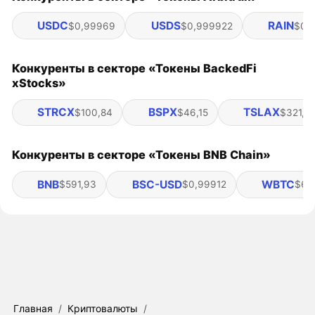
USDC
USDS
RAIN
$0,99969
$0,999922
$0,
Конкуренты в секторе «Токены BackedFi
xStocks»
STRCX
BSPX
TSLAX
$100,84
$46,15
$321,8
Конкуренты в секторе «Токены BNB Chain»
BNB
BSC-USD
WBTC
$591,93
$0,99912
$65
Главная
/
Криптовалюты
/