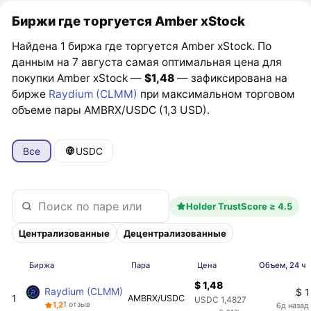
Биржи где торгуется Amber xStock
Найдена 1 биржа где торгуется Amber xStock. По
данным на 7 августа самая оптимальная цена для
покупки Amber xStock —
$1,48
— зафиксирована на
бирже
Raydium (CLMM)
при максимальном торговом
объеме пары AMBRX/USDC (1,3 USD).
Все
USDC
Holder TrustScore ≥ 4.5
Централизованные
Децентрализованные
Биржа
Пара
Цена
Объем, 24 ч
$ 1,48
Raydium (CLMM)
$ 1
1
AMBRX/USDC
USDC 1,4827
1,2
1 отзыв
6д назад