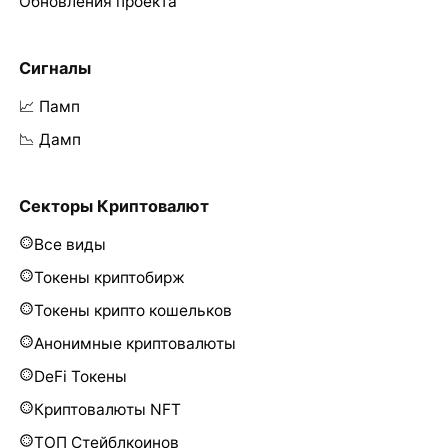
Обновления проекта
Сигналы
📈 Памп
📉 Дамп
Секторы Криптовалют
Все виды
Токены криптобирж
Токены крипто кошельков
Анонимные криптовалюты
DeFi Токены
Криптовалюты NFT
ТОП Стейблкоинов