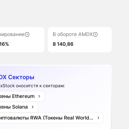
нирование
В обороте AMDX
16%
8 140,86
DX Секторы
xStock оноситстя к секторам:
кены Ethereum
кены Solana
Криптовалюты RWA (Токены Real World Assets)