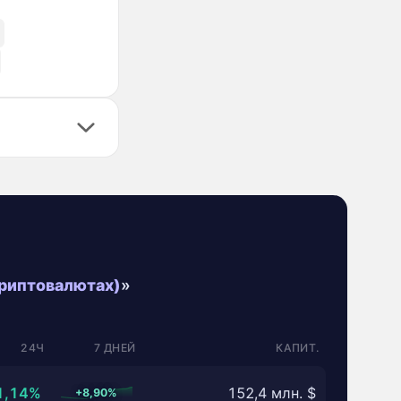
криптовалютах)
»
24Ч
7 ДНЕЙ
КАПИТ.
1,14%
152,4 млн. $
+8,90%