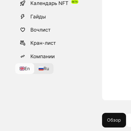
Календарь NFT
Гайды
Вочлист
Кран-лист
Компании
En
Ru
Обзор