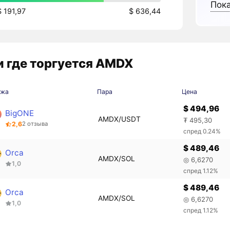
Пока
$ 191,97
$ 636,44
 где торгуется AMDX
ржа
Пара
Цена
$ 494,96
BigONE
AMDX/USDT
₮ 495,30
2,6
2 отзыва
спред 0.24%
$ 489,46
Orca
AMDX/SOL
◎ 6,6270
1,0
спред 1.12%
$ 489,46
Orca
AMDX/SOL
◎ 6,6270
1,0
спред 1.12%