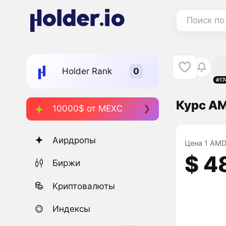
Поиск по
Holder Rank
#17
Курс AM
10000$ от MEXC
Аирдропы
Цена 1 AMD 
$ 4
Биржи
Криптовалюты
Индексы