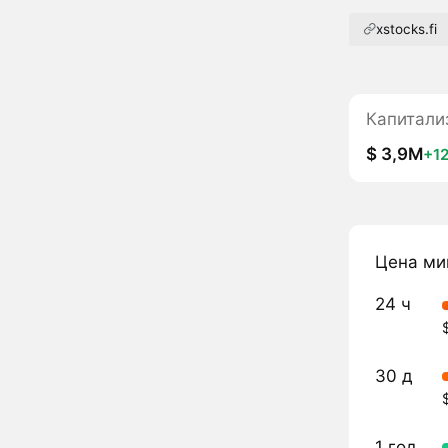
xstocks.fi
Капитали
$ 3,9M
+1
Цена ми
24 ч
30 д
1 год