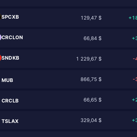
SPCXB
129,47 $
+1
CRCLON
66,84 $
+
SNDKB
1 229,67 $
-
866,75 $
-
MUB
66,65 $
+
CRCLB
329,04 $
+
TSLAX