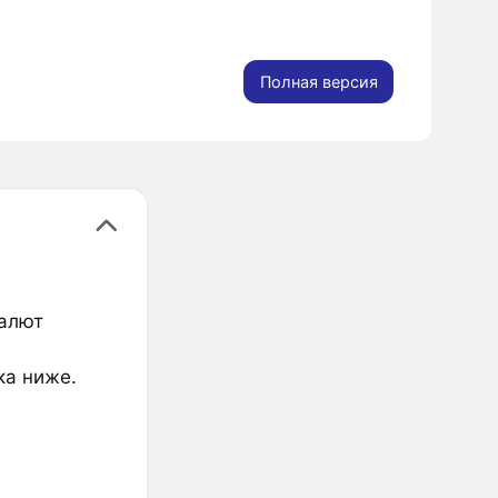
Полная версия
валют
ка ниже.