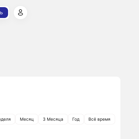
ь
еделя
Месяц
3 Месяца
Год
Всё время