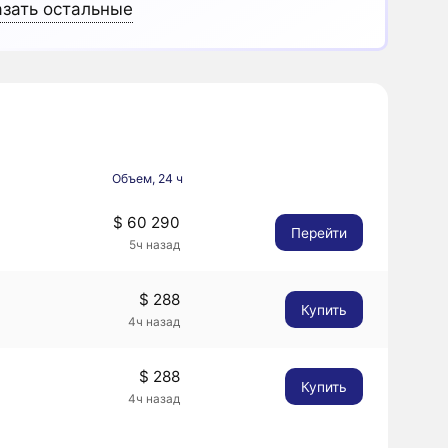
зать остальные
Объем, 24 ч
$ 60 290
Перейти
5ч назад
$ 288
Купить
4ч назад
$ 288
Купить
4ч назад