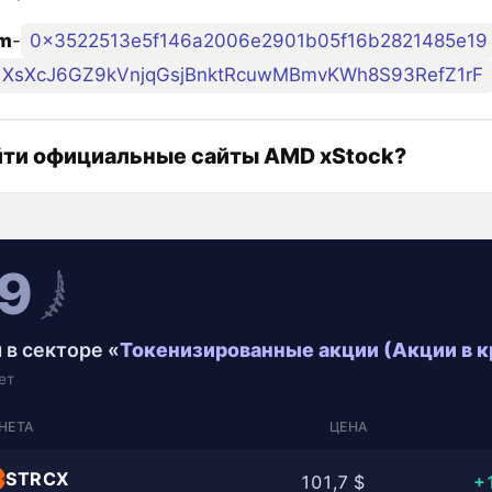
um
-
0x3522513e5f146a2006e2901b05f16b2821485e19
XsXcJ6GZ9kVnjqGsjBnktRcuwMBmvKWh8S93RefZ1rF
йти официальные сайты AMD xStock?
9
 в секторе «
Токенизированные акции (Акции в 
ет
НЕТА
ЦЕНА
STRCX
101,7 $
+