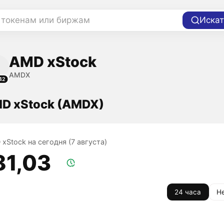
 токенам или биржам
Искат
AMD xStock
AMDX
42
D xStock (AMDX)
xStock на сегодня (7 августа)
81,03
24 часа
Н