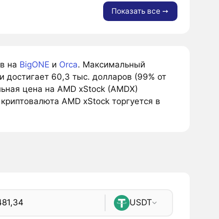
Показать все ➙
ов на
BigONE
и
Orca
. Максимальный
 достигает 60,3 тыс. долларов (99% от
ьная цена на AMD xStock (AMDX)
 криптовалюта AMD xStock торгуется в
USDT