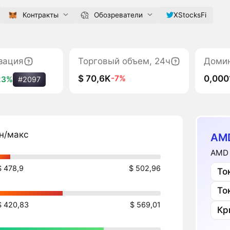
Контракты
Обозреватели
XStocksFi
зация
Торговый объем, 24ч
Доми
$ 70,6K
0,000
-7%
23%
#2097
н/макс
AM
AMD 
$ 478,9
$ 502,96
То
То
$ 420,83
$ 569,01