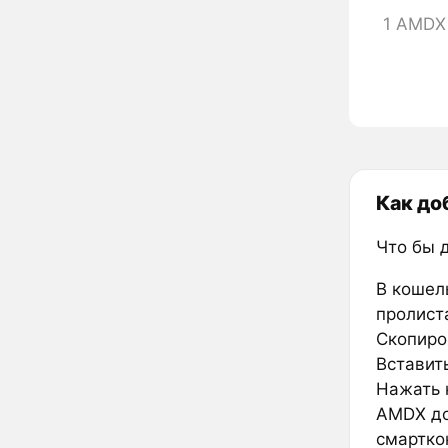
1 AMDX
Как до
Что бы 
В кошел
пролиста
Скопиро
Вставить
Нажать к
AMDX до
смартко