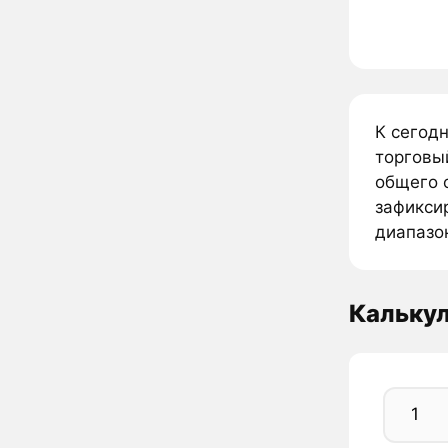
К сегод
торговы
общего 
зафиксир
диапазон
Кальку