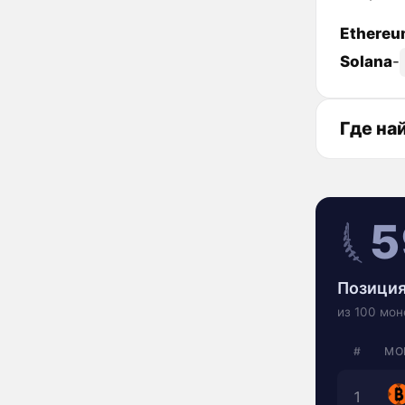
Ethere
Solana
-
Где на
5
Позиция
из 100 мон
#
МО
1