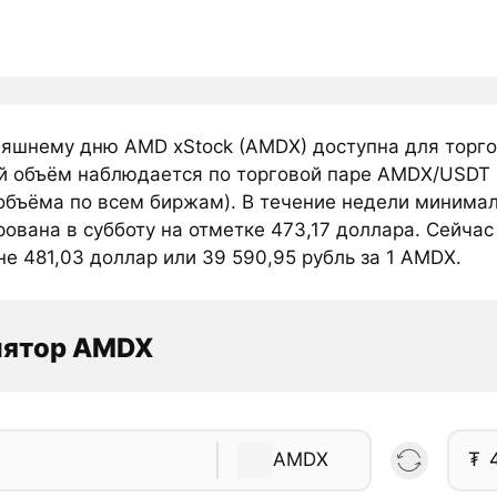
няшнему дню AMD xStock (AMDX) доступна для торг
й объём наблюдается по торговой паре AMDX/USDT и
объёма по всем биржам). В течение недели минимал
ована в субботу на отметке 473,17 доллара. Сейчас
е 481,03 доллар или 39 590,95 рубль за 1 AMDX.
лятор AMDX
AMDX
₮