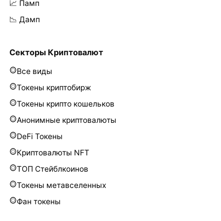
📈 Памп
📉 Дамп
Секторы Криптовалют
Все виды
Токены криптобирж
Токены крипто кошельков
Анонимные криптовалюты
DeFi Токены
Криптовалюты NFT
ТОП Стейблкоинов
Токены метавселенных
Фан токены