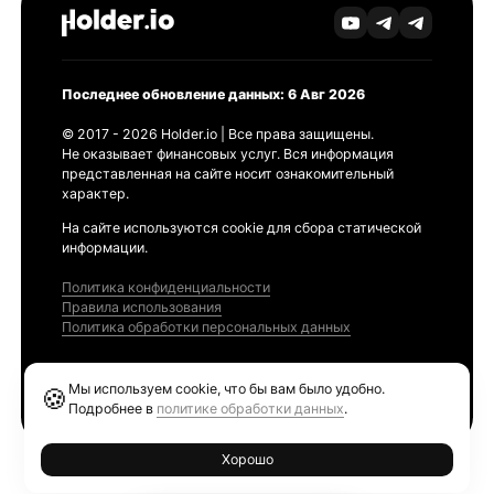
Последнее обновление данных: 6 Авг 2026
© 2017 - 2026 Holder.io | Все права защищены.
Не оказывает финансовых услуг. Вся информация
представленная на сайте носит ознакомительный
характер.
На сайте используются cookie для сбора статической
информации.
Политика конфиденциальности
Правила использования
Политика обработки персональных данных
Продукты
Мы используем cookie, что бы вам было удобно.
🍪
Ethereum GAS Tracker
Подробнее в
политике обработки данных
.
Хорошо