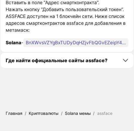
Вставить в поле “Адрес смартконтракта”.
Нажать кнопку “Добавить пользовательский токен”.
ASSFACE доступен на 1 блокчейн сети. Ниже список
адресов смартконтрактов assface для добавления в
метамаск:
Solana
-
BnXWvsVZYgBxTUDyDqHZjvFbQGvEZeipY4ZdmqCbpump
Где найти официальные сайты assface?
Главная
/
Криптовалюты
/
Solana мемы
/
assface