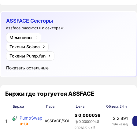
ASSFACE Секторы
assface оноситстя к секторам:
Мемкоины
Токены Solana
Токены Pump.fun
Показать остальные
Биржи где торгуется ASSFACE
Биржа
Пара
Цена
Объем, 24 ч
$ 0,000036
PumpSwap
$ 2 891
1
ASSFACE/SOL
◎ 0,00000048
1,0
19ч назад
спред 0.62%