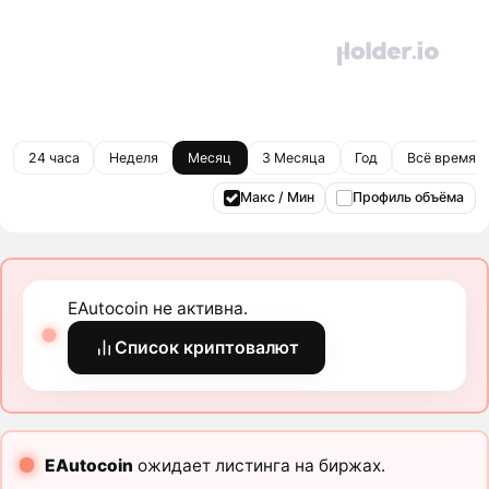
24 часа
Неделя
Месяц
3 Месяца
Год
Всё время
Макс / Мин
Профиль объёма
EAutocoin не активна.
Список криптовалют
EAutocoin
ожидает листинга на биржах.