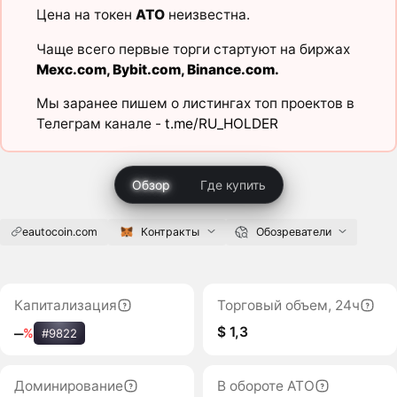
Цена на токен
ATO
неизвестна.
Чаще всего первые торги стартуют на биржах
Mexc.com
,
Bybit.com
,
Binance.com
.
Мы заранее пишем о листингах топ проектов в
Телеграм канале -
t.me/RU_HOLDER
Обзор
Где купить
eautocoin.com
Контракты
Обозреватели
Капитализация
Торговый объем, 24ч
$ 1,3
‒
%
#9822
Доминирование
В обороте ATO