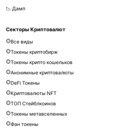
📉 Дамп
Секторы Криптовалют
Все виды
Токены криптобирж
Токены крипто кошельков
Анонимные криптовалюты
DeFi Токены
Криптовалюты NFT
ТОП Стейблкоинов
Токены метавселенных
Фан токены