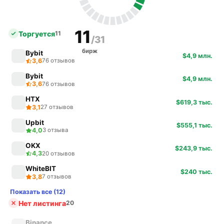
11
Торгуется
11
/31
бирж
Bybit
$4,9 млн.
3,6
76 отзывов
Bybit
$4,9 млн.
3,6
76 отзывов
HTX
$619,3 тыс.
3,1
27 отзывов
Upbit
$555,1 тыс.
4,0
3 отзыва
OKX
$243,9 тыс.
4,3
20 отзывов
WhiteBIT
$240 тыс.
3,8
7 отзывов
Показать все (12)
Нет листинга
20
Binance