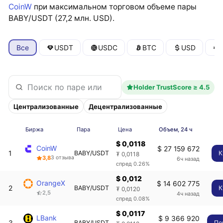
CoinW
при максимальном торговом объеме пары
BABY/USDT (27,2 млн. USD).
Все
USDT
USDC
BTC
USD
Holder TrustScore ≥ 4.5
Централизованные
Децентрализованные
Биржа
Пара
Цена
Объем, 24 ч
$ 0,0118
CoinW
$ 27 159 672
1
BABY/USDT
К
₮ 0,0118
3,8
3 отзыва
6ч назад
спред 0.26%
$ 0,012
OrangeX
$ 14 602 775
2
BABY/USDT
К
₮ 0,0120
2,5
4ч назад
спред 0.08%
$ 0,0117
LBank
$ 9 366 920
3
BABY/USDT
Пе