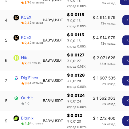
₮ 0,0118
3,7
6 отзывов
9ч назад
спред 0.08%
$ 0,0115
KCEX
$ 4 914 979
4
BABY/USDT
К
₮ 0,0115
2,4
2 отзыва
13ч назад
спред 0.09%
$ 0,0115
KCEX
$ 4 914 979
5
BABY/USDT
К
₮ 0,0115
2,4
2 отзыва
13ч назад
спред 0.09%
$ 0,0127
Hibt
$ 2 071 626
6
BABY/USDT
К
₮ 0,0127
2,5
1 отзыв
44м назад
спред 0.16%
$ 0,0128
DigiFinex
$ 1 607 535
7
BABY/USDT
К
₮ 0,0128
3,8
4 отзыва
2ч назад
спред 0.08%
$ 0,0124
Ourbit
$ 1 562 063
8
BABY/USDT
К
₮ 0,0124
4,0
3ч назад
спред 0.08%
$ 0,012
Bitunix
$ 1 272 400
9
BABY/USDT
К
₮ 0,0120
4,6
4 отзыва
5ч назад
спред 0.02%