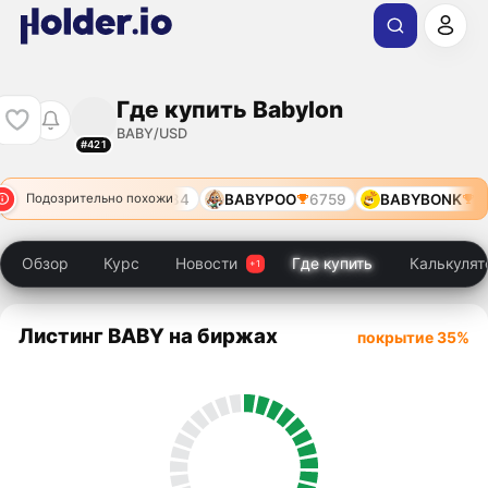
Где купить Babylon
BABY/USD
#421
4979
BABY
13484
BABYPOO
6759
BABYBONK
70
Подозрительно похожи
Обзор
Курс
Новости
Где купить
Калькулят
Листинг BABY на биржах
покрытие 35%