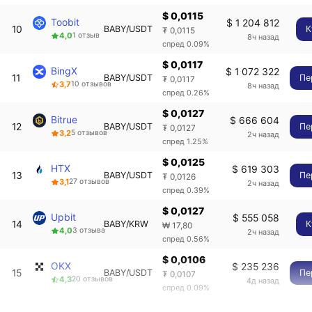
$ 0,0115
Toobit
$ 1 204 812
10
BABY/USDT
К
₮ 0,0115
4,0
1 отзыв
8ч назад
спред 0.09%
$ 0,0117
BingX
$ 1 072 322
11
BABY/USDT
Пе
₮ 0,0117
3,7
10 отзывов
8ч назад
спред 0.26%
$ 0,0127
Bitrue
$ 666 604
12
BABY/USDT
Пе
₮ 0,0127
3,2
5 отзывов
2ч назад
спред 1.25%
$ 0,0125
HTX
$ 619 303
13
BABY/USDT
Пе
₮ 0,0126
3,1
27 отзывов
2ч назад
спред 0.39%
$ 0,0127
Upbit
$ 555 058
14
BABY/KRW
К
₩ 17,80
4,0
3 отзыва
2ч назад
спред 0.56%
$ 0,0106
OKX
$ 235 236
15
BABY/USDT
Пе
₮ 0,0107
4,3
20 отзывов
4д назад
спред 0.09%