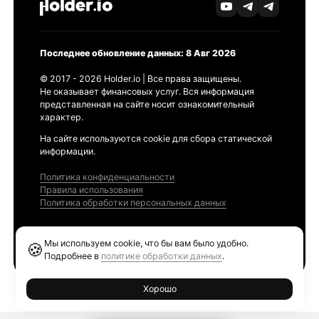
Последнее обновление данных: 8 Авг 2026
© 2017 - 2026 Holder.io | Все права защищены.
Не оказывает финансовых услуг. Вся информация
представленная на сайте носит ознакомительный
характер.
На сайте используются cookie для сбора статической
информации.
Политика конфиденциальности
Правила использования
Политика обработки персональных данных
Продукты
Мы используем cookie, что бы вам было удобно.
🍪
Ethereum GAS Tracker
Подробнее в
политике обработки данных
.
Хорошо