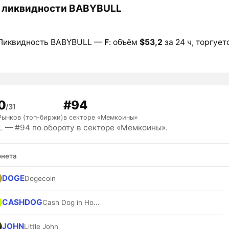
 ликвидности BABYBULL
Ликвидность BABYBULL —
F
: объём
$53,2
за 24 ч, торгует
0
#94
/31
Рынков (топ-биржи)
в секторе «Мемкоины»
 — #94 по обороту в секторе «Мемкоины».
нета
DOGE
Dogecoin
CASHDOG
Cash Dog in Hood
JOHN
Little John