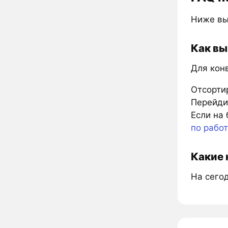
Ниже вы
Как вы
Для кон
Отсорти
Перейдит
Если на 
по рабо
Какие 
На сего