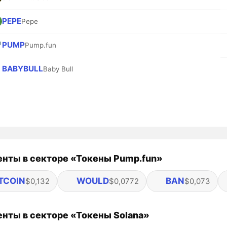
PEPE
Pepe
PUMP
Pump.fun
BABYBULL
Baby Bull
нты в секторе «Токены Pump.fun»
TCOIN
WOULD
BAN
$0,132
$0,0772
$0,073
нты в секторе «Токены Solana»