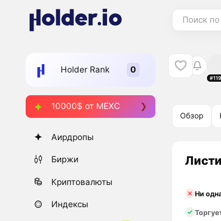
Поиск по
Holder Rank
#11
10000$ от MEXC
Обзор
Аирдропы
Листи
Биржи
Криптовалюты
Ни одн
Индексы
Торгуе