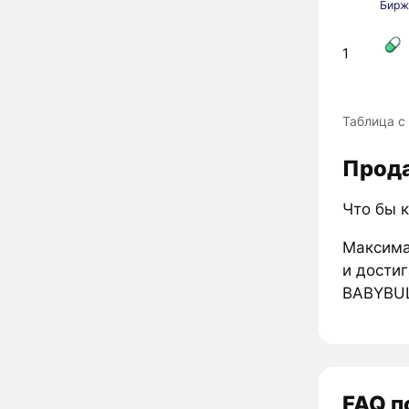
Бирж
1
Таблица с
Прода
Что бы к
Максима
и достиг
BABYBUL
FAQ п