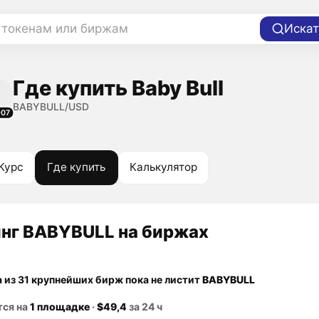
 токенам или биржам
Искат
Где купить Baby Bull
BABYBULL/USD
907
Курс
Где купить
Калькулятор
нг BABYBULL на биржах
а из 31 крупнейших бирж пока не листит
BABYBULL
тся на
1 площадке
·
$49,4
за 24 ч