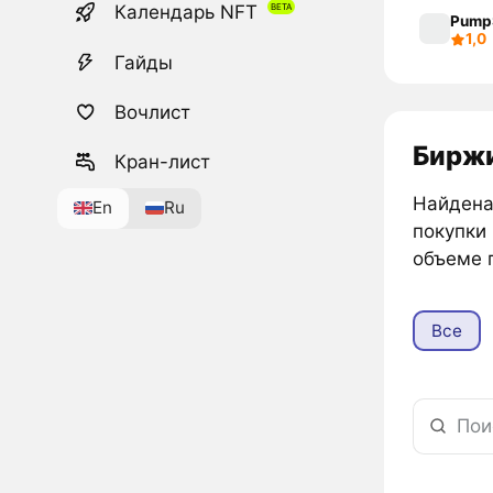
Календарь NFT
Pump
1,0
Гайды
Вочлист
Биржи
Кран-лист
Найдена 
En
Ru
покупки 
объеме 
Все