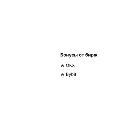
Бонусы от бирж
🔥 OKX
🔥 Bybit