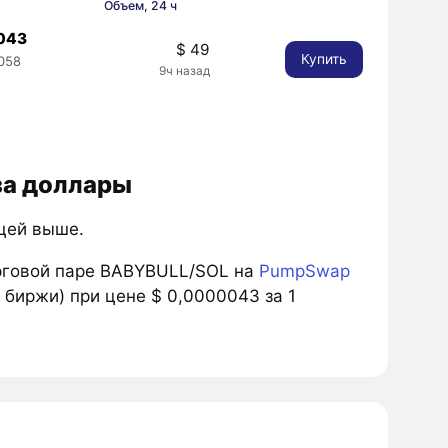
Объем, 24 ч
043
$ 49
Купить
058
9ч назад
за доллары
ицей выше.
рговой паре BABYBULL/SOL на
PumpSwap
 биржи) при цене $ 0,0000043 за 1