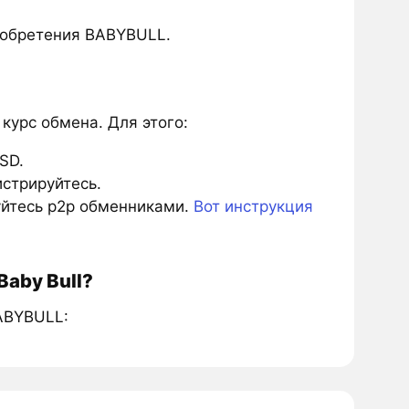
иобретения BABYBULL.
урс обмена. Для этого:
SD.
истрируйтесь.
зуйтесь p2p обменниками.
Вот инструкция
aby Bull?
ABYBULL: