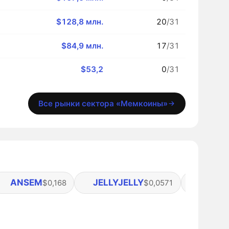
$128,8 млн.
20
/31
$84,9 млн.
17
/31
$53,2
0
/31
Все рынки сектора «Мемкоины»
ANSEM
JELLYJELLY
ARC
$0,168
$0,0571
$0