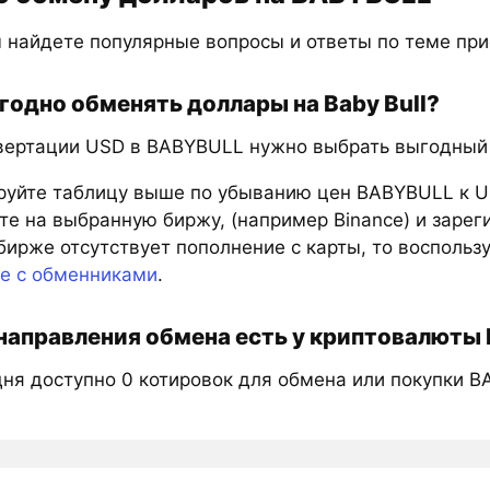
 найдете популярные вопросы и ответы по теме пр
годно обменять доллары на Baby Bull?
вертации USD в BABYBULL нужно выбрать выгодный к
руйте таблицу выше по убыванию цен BABYBULL к U
е на выбранную биржу, (например Binance) и зарег
бирже отсутствует пополнение с карты, то восполь
те с обменниками
.
направления обмена есть у криптовалюты B
дня доступно 0 котировок для обмена или покупки B