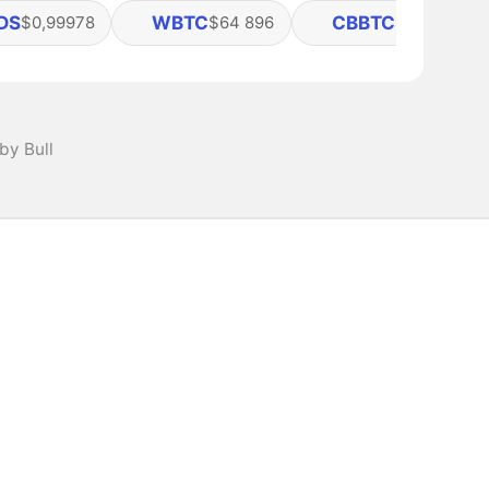
DS
WBTC
CBBTC
$0,99978
$64 896
$64 874
by Bull