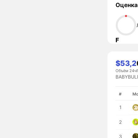
Оценка
F
$53,2
Объём 24ч
BABYBULL
#
Мо
1
2
3