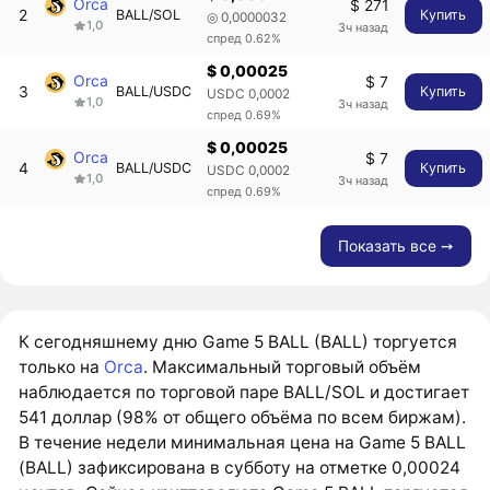
Orca
$ 271
2
BALL/SOL
Купить
◎ 0,0000032
1,0
3ч назад
спред 0.62%
$ 0,00025
Orca
$ 7
3
BALL/USDC
Купить
USDC 0,0002
1,0
3ч назад
спред 0.69%
$ 0,00025
Orca
$ 7
4
BALL/USDC
Купить
USDC 0,0002
1,0
3ч назад
спред 0.69%
Показать все ➙
К сегодняшнему дню Game 5 BALL (BALL) торгуется
только на
Orca
. Максимальный торговый объём
наблюдается по торговой паре BALL/SOL и достигает
541 доллар (98% от общего объёма по всем биржам).
В течение недели минимальная цена на Game 5 BALL
(BALL) зафиксирована в субботу на отметке 0,00024