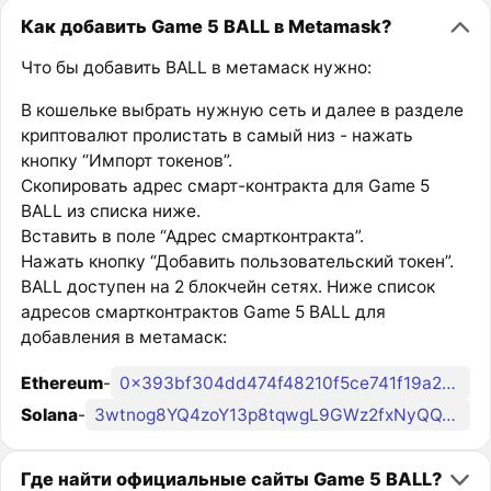
Как добавить Game 5 BALL в Metamask?
Что бы добавить BALL в метамаск нужно:
В кошельке выбрать нужную сеть и далее в разделе
криптовалют пролистать в самый низ - нажать
кнопку “Импорт токенов”.
Скопировать адрес смарт-контракта для Game 5
BALL из списка ниже.
Вставить в поле “Адрес смартконтракта”.
Нажать кнопку “Добавить пользовательский токен”.
BALL доступен на 2 блокчейн сетях. Ниже список
адресов смартконтрактов Game 5 BALL для
добавления в метамаск:
Ethereum
-
0x393bf304dd474f48210f5ce741f19a2a851703ca
Solana
-
3wtnog8YQ4zoY13p8tqwgL9GWz2fxNyQQVJY2kSok7au
Где найти официальные сайты Game 5 BALL?