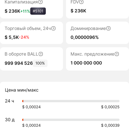
Капитализация
FDV
$ 236K
$ 236K
+11%
#5101
Торговый объем, 24ч
Доминирование
$ 5,5K
0,0000096%
-24%
В обороте BALL
Макс. предложение
1 000 000 000
999 994 526
100%
Цена мин/макс
24 ч
$ 0,00024
$ 0,00025
30 д
$ 0,00024
$ 0,00039