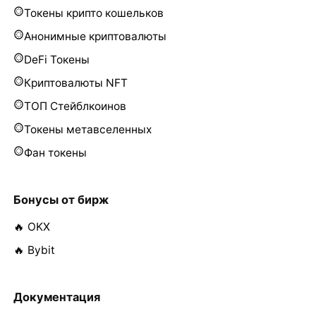
Токены крипто кошельков
Анонимные криптовалюты
DeFi Токены
Криптовалюты NFT
ТОП Стейблкоинов
Токены метавселенных
Фан токены
Бонусы от бирж
🔥 OKX
🔥 Bybit
Документация