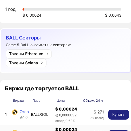
1 год
$ 0,00024
$ 0,0043
BALL Секторы
Game 5 BALL оноситстя к секторам:
Токены Ethereum
Токены Solana
Биржи где торгуется BALL
Биржа
Пара
Цена
Объем, 24 ч
$ 0,00024
Orca
$ 271
1
BALL/SOL
Купить
◎ 0,0000032
1,0
3ч назад
спред 0.62%
$ 0,00024