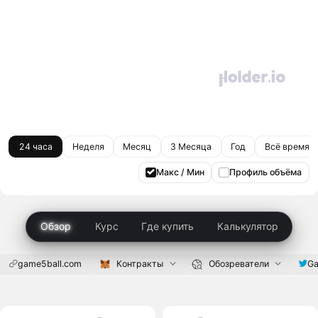
24 часа
Неделя
Месяц
3 Месяца
Год
Всё время
Макс / Мин
Профиль объёма
Обзор
Курс
Где купить
Калькулятор
game5ball.com
Контракты
Обозреватели
Ga