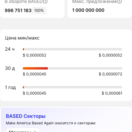
В обороте BASED
Макс. предложение
1 000 000 000
996 751 183
100%
Цена мин/макс
24 ч
$ 0,0000052
$ 0,0000052
30 д
$ 0,0000045
$ 0,0000072
1 год
$ 0,0000045
$ 0,000061
BASED Секторы
Make America Based Again оноситстя к секторам: