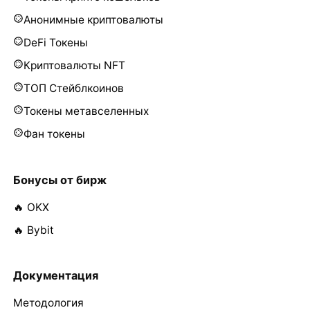
Анонимные криптовалюты
DeFi Токены
Криптовалюты NFT
ТОП Стейблкоинов
Токены метавселенных
Фан токены
Бонусы от бирж
🔥 OKX
🔥 Bybit
Документация
Методология