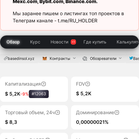
Mexc.com
,
Bybit.com
,
Binance.com
.
Мы заранее пишем о листингах топ проектов в
Телеграм канале -
t.me/RU_HOLDER
Обзор
Курс
Новости
Где купить
Калькулят
basedinsol.xyz
Контракты
Обозреватели
Bas
Капитализация
FDV
$ 5,2K
$ 5,2K
-9%
#12063
Торговый объем, 24ч
Доминирование
$ 8,3
0,00000021%