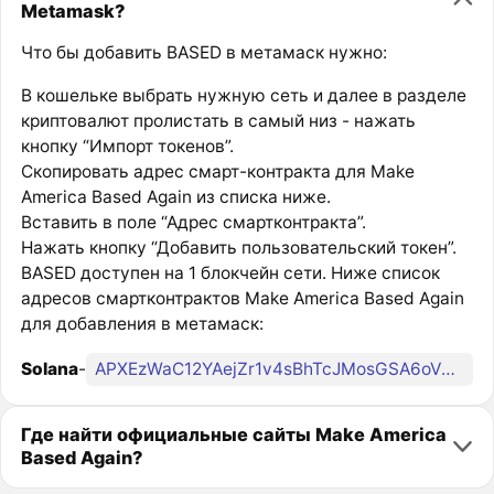
Metamask?
Что бы добавить BASED в метамаск нужно:
В кошельке выбрать нужную сеть и далее в разделе
криптовалют пролистать в самый низ - нажать
кнопку “Импорт токенов”.
Скопировать адрес смарт-контракта для Make
America Based Again из списка ниже.
Вставить в поле “Адрес смартконтракта”.
Нажать кнопку “Добавить пользовательский токен”.
BASED доступен на 1 блокчейн сети. Ниже список
адресов смартконтрактов Make America Based Again
для добавления в метамаск:
Solana
-
APXEzWaC12YAejZr1v4sBhTcJMosGSA6oV5aTn9Jpump
Где найти официальные сайты Make America
Based Again?