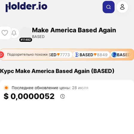
Make America Based Again
BASED
#11492
BASED
6206
BASED
7773
BASED
8849
BASED
1
Подозрительно похожи
Курс Make America Based Again (BASED)
Последнее обновление цены: 28 июля
$ 0,0000052