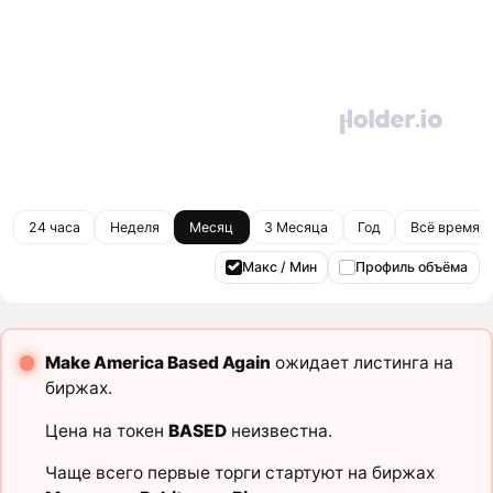
24 часа
Неделя
Месяц
3 Месяца
Год
Всё время
Макс / Мин
Профиль объёма
Make America Based Again
ожидает листинга на
биржах.
Цена на токен
BASED
неизвестна.
Чаще всего первые торги стартуют на биржах