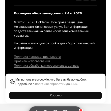
Последнее обновление данных: 7 Авг 2026
© 2017 - 2026 Holder.io | Все права защищены.
Не оказывает финансовых услуг. Вся информация
представленная на сайте носит ознакомительный
характер.
На сайте используются cookie для сбора статической
информации.
Политика конфиденциальности
Правила использования
Политика обработки персональных данных
Продукты
Мы используем cookie, что бы вам было удобно.
🍪
Ethereum GAS Tracker
Подробнее в
политике обработки данных
.
Хорошо