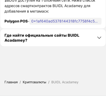
$BDGV доступен на 1 блокчейн сети. Ниже список
адресов смартконтрактов BUIDL Acadamey для
добавления в метамаск:
Polygon POS
-
0x1af640ad5378144318fc7758f4c5546f6c435e88
Где найти официальные сайты BUIDL
Acadamey?
Главная
/
Криптовалюты
/
BUIDL Acadamey