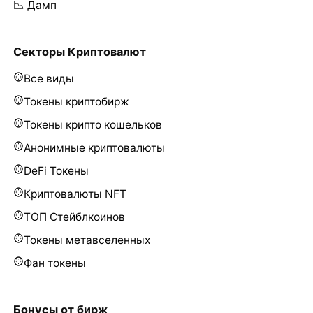
📉 Дамп
Секторы Криптовалют
Все виды
Токены криптобирж
Токены крипто кошельков
Анонимные криптовалюты
DeFi Токены
Криптовалюты NFT
ТОП Стейблкоинов
Токены метавселенных
Фан токены
Бонусы от бирж