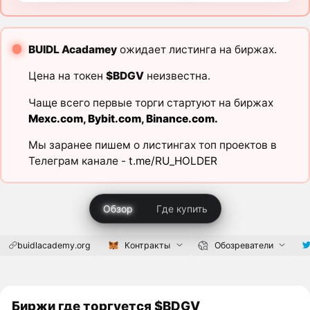
BUIDL Acadamey
ожидает листинга на биржах.
Цена на токен
$BDGV
неизвестна.
Чаще всего первые торги стартуют на биржах
Mexc.com
,
Bybit.com
,
Binance.com
.
Мы заранее пишем о листингах топ проектов в
Телеграм канале -
t.me/RU_HOLDER
Обзор
Где купить
buidlacademy.org
Контракты
Обозреватели
Биржи где торгуется $BDGV