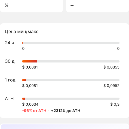
%
‒
Цена мин/макс
24 ч
0
0
30 д
$ 0,0081
$ 0,0355
1 год
$ 0,0081
$ 0,0952
ATH
$ 0,0034
$ 0,3
-96% от ATH
·
+2312% до ATH