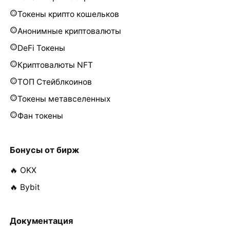
Токены крипто кошельков
Анонимные криптовалюты
DeFi Токены
Криптовалюты NFT
ТОП Стейблкоинов
Токены метавселенных
Фан токены
Бонусы от бирж
🔥 OKX
🔥 Bybit
Документация