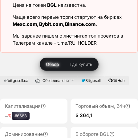
Цена на токен
BGL
неизвестна.
Чаще всего первые торги стартуют на биржах
Mexc.com
,
Bybit.com
,
Binance.com
.
Мы заранее пишем о листингах топ проектов в
Телеграм канале -
t.me/RU_HOLDER
Обзор
Где купить
bitgesell.ca
Обозреватели
Bitgesell
GitHub
Капитализация
Торговый объем, 24ч
$ 264,1
‒
%
#6688
Доминирование
В обороте BGL