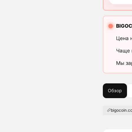
BIGOC
Цена 
Чаще 
Мы за
Обзор
bigocoin.c