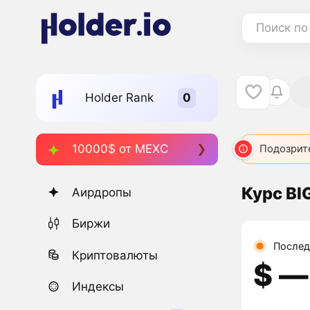
Поиск по
Holder Rank
10000$ от MEXC
Подозрит
Курс BI
Аирдропы
Биржи
Послед
Криптовалюты
$ ―
Индексы