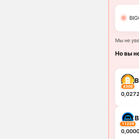
BIG
Мы не ув
Но вы н
B
4306
0,0272
B
11229
0,000