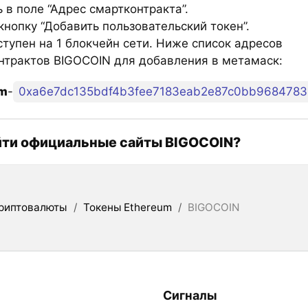
 в поле “Адрес смартконтракта”.
нопку “Добавить пользовательский токен”.
ступен на 1 блокчейн сети. Ниже список адресов
нтрактов BIGOCOIN для добавления в метамаск:
um
-
0xa6e7dc135bdf4b3fee7183eab2e87c0bb9684783
йти официальные сайты BIGOCOIN?
риптовалюты
/
Токены Ethereum
/
BIGOCOIN
Сигналы