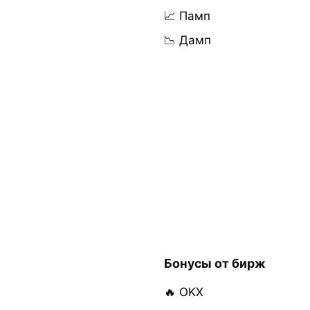
📈 Памп
📉 Дамп
Бонусы от бирж
🔥 OKX