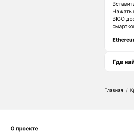
Вставить
Нажать к
BIGO до
смартко
Ethere
Где на
Главная
/
К
О проекте