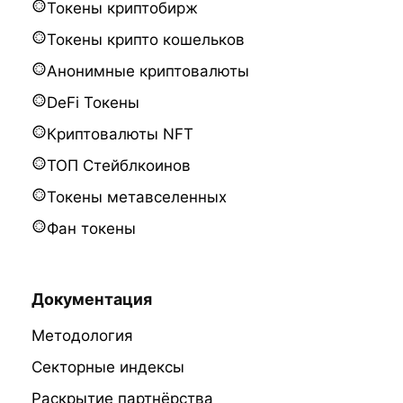
Токены криптобирж
Токены крипто кошельков
Анонимные криптовалюты
DeFi Токены
Криптовалюты NFT
ТОП Стейблкоинов
Токены метавселенных
Фан токены
Документация
Методология
Секторные индексы
Раскрытие партнёрства