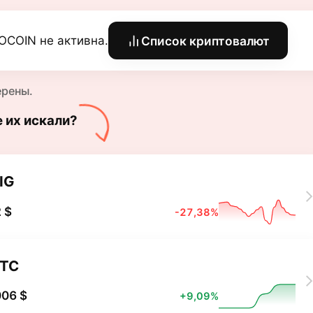
OCOIN не активна.
Список криптовалют
ерены.
е их искали?
IG
 $
-27,38%
TC
006 $
+9,09%