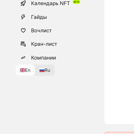
Календарь NFT
Гайды
Вочлист
Кран-лист
Компании
En
Ru