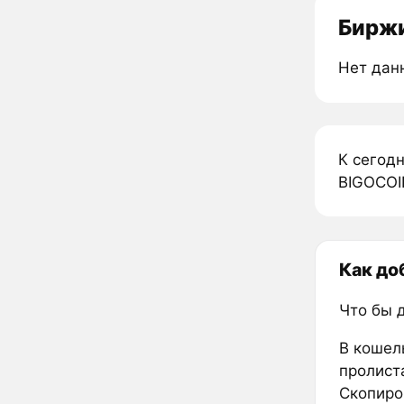
Биржи
Нет дан
К сегод
BIGOCOIN
Как до
Что бы 
В кошел
пролиста
Скопиро