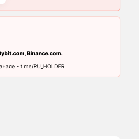
Bybit.com
,
Binance.com
.
канале -
t.me/RU_HOLDER