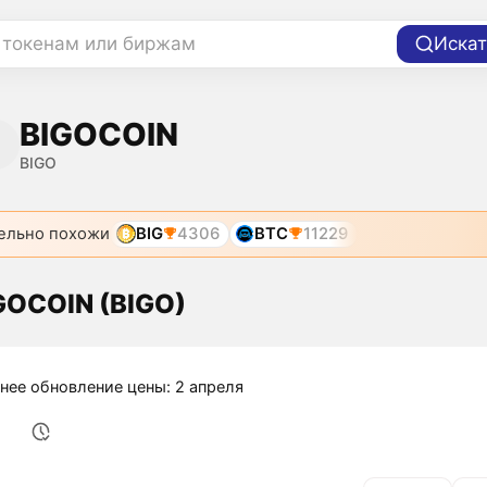
 токенам или биржам
Искат
BIGOCOIN
BIGO
ельно похожи
BIG
4306
BTC
11229
GOCOIN (BIGO)
нее обновление цены: 2 апреля