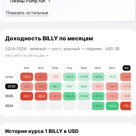
Токены Pump.fun
Показать остальные
Доходность
BILLY
по месяцам
2024–2026 ·
зелёный — рост, красный — падение
· USD ($)
листайте по месяцам →
Янв
Фев
Мар
Апр
Май
Июн
Июл
Авг
сред.
−48.6
−40.7
−2.0
+23.0
+12.8
+24.6
+2.3
−33.0
2026
−28.2
−33.3
+26.1
+3.7
+6.6
−10.7
−25.6
−11.8
2025
−69.0
−48.0
−30.0
+42.4
+18.9
+41.8
−22.3
−9.0
2024
+42.6
+54.6
−78.2
История курса 1 BILLY в USD