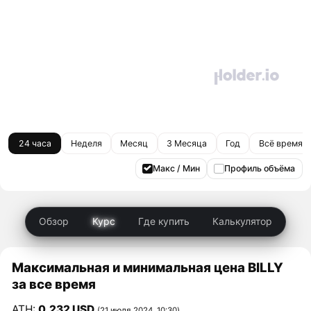
24 часа
Неделя
Месяц
3 Месяца
Год
Всё время
Макс / Мин
Профиль объёма
Обзор
Курс
Где купить
Калькулятор
Максимальная и минимальная цена BILLY
за все время
ATH:
0,232 USD
(21 июля 2024, 10:30)