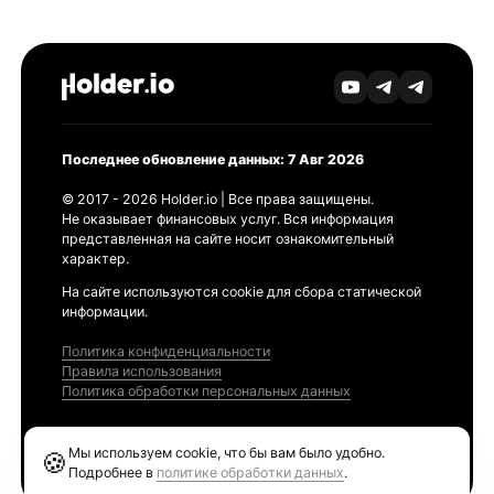
Последнее обновление данных: 7 Авг 2026
© 2017 - 2026 Holder.io | Все права защищены.
Не оказывает финансовых услуг. Вся информация
представленная на сайте носит ознакомительный
характер.
На сайте используются cookie для сбора статической
информации.
Политика конфиденциальности
Правила использования
Политика обработки персональных данных
Продукты
Мы используем cookie, что бы вам было удобно.
🍪
Ethereum GAS Tracker
Подробнее в
политике обработки данных
.