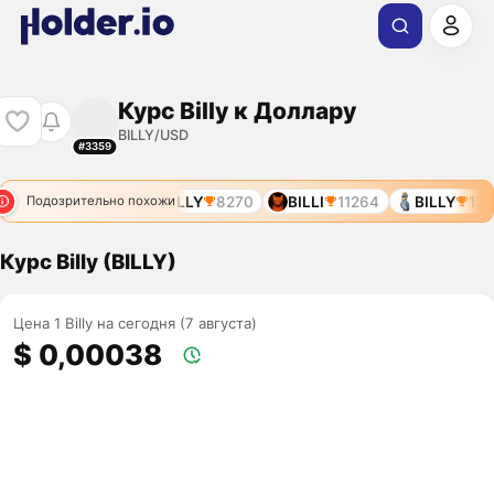
Курс Billy к Доллару
BILLY/USD
#3359
$BILLZ
7925
BILLY
8270
BILLI
11264
BILLY
130
Подозрительно похожи
Курс Billy (BILLY)
Цена 1 Billy на сегодня (7 августа)
$ 0,00038