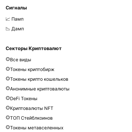
Сигналы
📈 Памп
📉 Дамп
Секторы Криптовалют
Все виды
Токены криптобирж
Токены крипто кошельков
Анонимные криптовалюты
DeFi Токены
Криптовалюты NFT
ТОП Стейблкоинов
Токены метавселенных