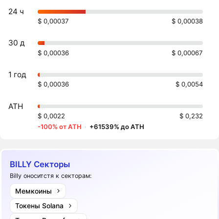
24 ч
$ 0,00037
$ 0,00038
30 д
$ 0,00036
$ 0,00067
1 год
$ 0,00036
$ 0,0054
ATH
$ 0,0022
$ 0,232
-100% от ATH
·
+61539% до ATH
BILLY Секторы
Billy оноситстя к секторам:
Мемкоины
Токены Solana