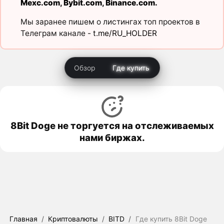
Mexc.com
,
Bybit.com
,
Binance.com
.
Мы заранее пишем о листингах топ проектов в
Телеграм канале -
t.me/RU_HOLDER
Обзор
Где купить
8Bit Doge не торгуется на отслеживаемых
нами биржах.
Главная
/
Криптовалюты
/
BITD
/
Где купить 8Bit Doge