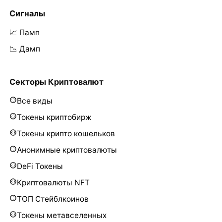
Сигналы
📈 Памп
📉 Дамп
Секторы Криптовалют
Все виды
Токены криптобирж
Токены крипто кошельков
Анонимные криптовалюты
DeFi Токены
Криптовалюты NFT
ТОП Стейблкоинов
Токены метавселенных