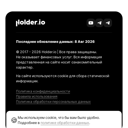
Последнее обновление данных: 8 Авг 2026
© 2017 - 2026 Holder.io | Все права защищены.
Не оказывает финансовых услуг. Вся информация
представленная на сайте носит ознакомительный
характер.
На сайте используются cookie для сбора статической
информации.
Политика конфиденциальности
Правила использования
Политика обработки персональных данных
Продукты
Мы используем cookie, что бы вам было удобно.
🍪
Ethereum GAS Tracker
Подробнее в
политике обработки данных
.