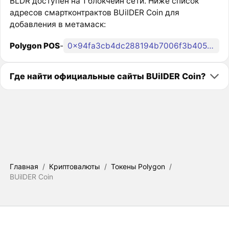
BLDR доступен на 1 блокчейн сети. Ниже список
адресов смартконтрактов BUilDER Coin для
добавления в метамаск:
Polygon POS
-
0x94fa3cb4dc288194b7006f3b405011dc60c57d01
Где найти официальные сайты BUilDER Coin?
Главная
/
Криптовалюты
/
Токены Polygon
/
BUilDER Coin