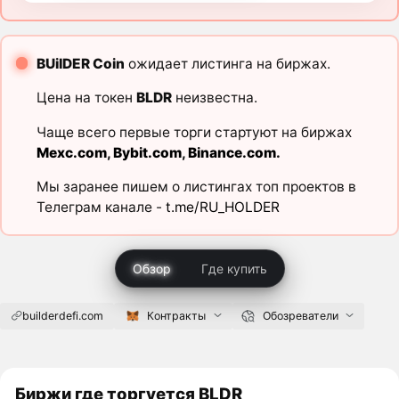
BUilDER Coin
ожидает листинга на биржах.
Цена на токен
BLDR
неизвестна.
Чаще всего первые торги стартуют на биржах
Mexc.com
,
Bybit.com
,
Binance.com
.
Мы заранее пишем о листингах топ проектов в
Телеграм канале -
t.me/RU_HOLDER
Обзор
Где купить
builderdefi.com
Контракты
Обозреватели
Биржи где торгуется BLDR