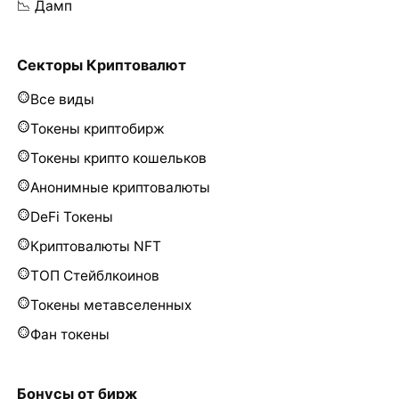
📉 Дамп
Секторы Криптовалют
Все виды
Токены криптобирж
Токены крипто кошельков
Анонимные криптовалюты
DeFi Токены
Криптовалюты NFT
ТОП Стейблкоинов
Токены метавселенных
Фан токены
Бонусы от бирж