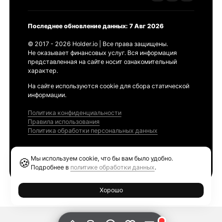
Последнее обновление данных: 7 Авг 2026
© 2017 - 2026 Holder.io | Все права защищены.
Не оказывает финансовых услуг. Вся информация
представленная на сайте носит ознакомительный
характер.
На сайте используются cookie для сбора статической
информации.
Политика конфиденциальности
Правила использования
Политика обработки персональных данных
Продукты
Мы используем cookie, что бы вам было удобно.
🍪
Ethereum GAS Tracker
Подробнее в
политике обработки данных
.
Хорошо