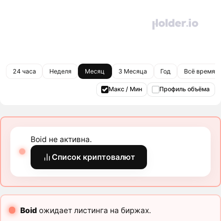
24 часа
Неделя
Месяц
3 Месяца
Год
Всё время
Макс / Мин
Профиль объёма
Boid не активна.
Список криптовалют
Boid
ожидает листинга на биржах.