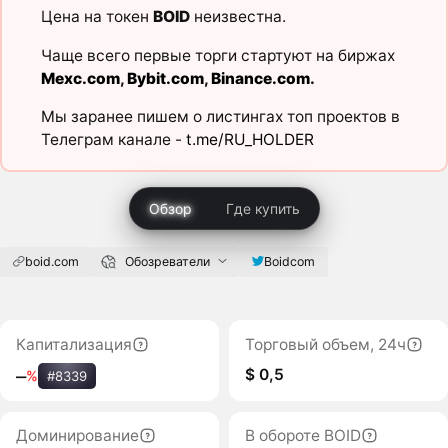
Цена на токен
BOID
неизвестна.
Чаще всего первые торги стартуют на биржах
Mexc.com
,
Bybit.com
,
Binance.com
.
Мы заранее пишем о листингах топ проектов в
Телеграм канале -
t.me/RU_HOLDER
Обзор
Где купить
boid.com
Обозреватели
Boidcom
Капитализация
Торговый объем, 24ч
$ 0,5
‒
%
#8339
Доминирование
В обороте BOID