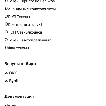
Токены крипто кошельков
Анонимные криптовалюты
DeFi Токены
Криптовалюты NFT
ТОП Стейблкоинов
Токены метавселенных
Фан токены
Бонусы от бирж
🔥 OKX
🔥 Bybit
Документация
Методология