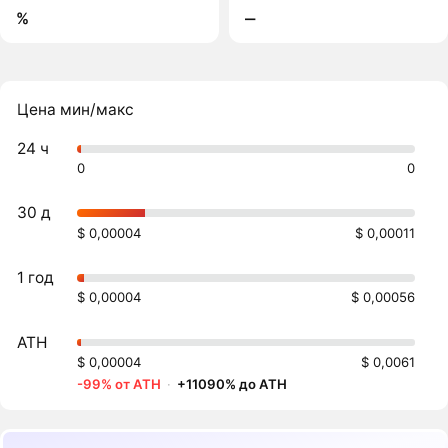
%
‒
Цена мин/макс
24 ч
0
0
30 д
$ 0,00004
$ 0,00011
1 год
$ 0,00004
$ 0,00056
ATH
$ 0,00004
$ 0,0061
-99% от ATH
·
+11090% до ATH