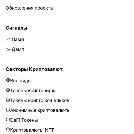
Обновления проекта
Сигналы
📈 Памп
📉 Дамп
Секторы Криптовалют
Все виды
Токены криптобирж
Токены крипто кошельков
Анонимные криптовалюты
DeFi Токены
Криптовалюты NFT