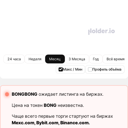
24 часа
Неделя
Месяц
3 Месяца
Год
Всё время
Макс / Мин
Профиль объёма
BONGBONG
ожидает листинга на биржах.
Цена на токен
BONG
неизвестна.
Чаще всего первые торги стартуют на биржах
Mexc.com
,
Bybit.com
,
Binance.com
.