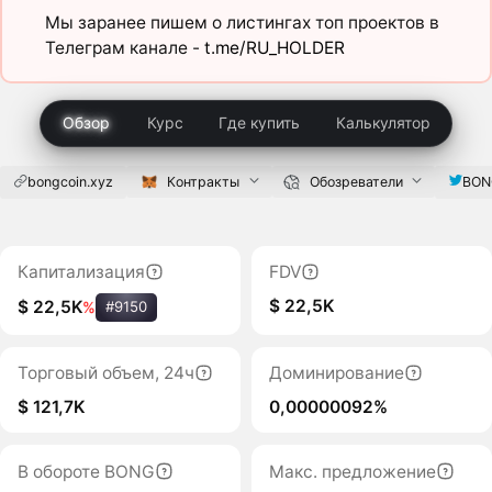
Мы заранее пишем о листингах топ проектов в
Телеграм канале -
t.me/RU_HOLDER
Обзор
Курс
Где купить
Калькулятор
bongcoin.xyz
Контракты
Обозреватели
BON
Капитализация
FDV
$ 22,5K
$ 22,5K
%
#9150
Торговый объем, 24ч
Доминирование
$ 121,7K
0,00000092%
В обороте BONG
Макс. предложение