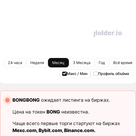
24 часа
Неделя
Месяц
3 Месяца
Год
Всё время
Макс / Мин
Профиль объёма
BONGBONG
ожидает листинга на биржах.
Цена на токен
BONG
неизвестна.
Чаще всего первые торги стартуют на биржах
Mexc.com
,
Bybit.com
,
Binance.com
.