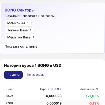
BONG Секторы
BONGBONG оноситстя к секторам:
Мемкоины
Токены Base
Мемы на Base
Показать остальные
История курса 1 BONG в USD
По дням
По месяцам
День
Курс BONG/USD
Изменение, %
0,000023
+21,62%
28.06
0,000019
-5,13%
27.06