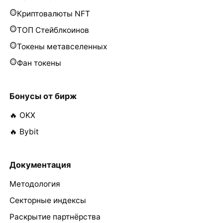
Криптовалюты NFT
ТОП Стейблкоинов
Токены метавселенных
Фан токены
Бонусы от бирж
🔥 OKX
🔥 Bybit
Документация
Методология
Секторные индексы
Раскрытие партнёрства