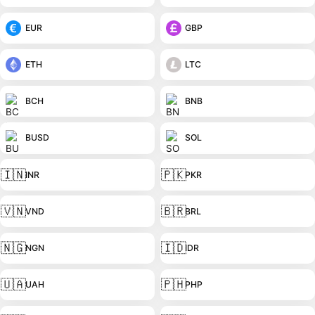
EUR
GBP
ETH
LTC
BCH
BNB
BUSD
SOL
🇮🇳
🇵🇰
INR
PKR
🇻🇳
🇧🇷
VND
BRL
🇳🇬
🇮🇩
NGN
IDR
🇺🇦
🇵🇭
UAH
PHP