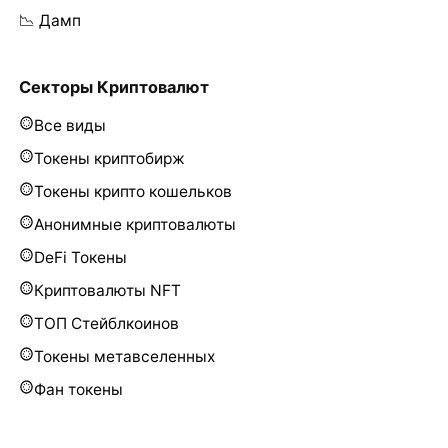
📉 Дамп
Секторы Криптовалют
Все виды
Токены криптобирж
Токены крипто кошельков
Анонимные криптовалюты
DeFi Токены
Криптовалюты NFT
ТОП Стейблкоинов
Токены метавселенных
Фан токены