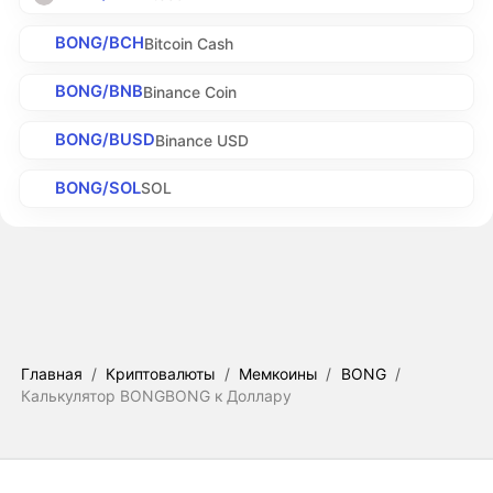
BONG/BCH
Bitcoin Cash
BONG/BNB
Binance Coin
BONG/BUSD
Binance USD
BONG/SOL
SOL
Главная
/
Криптовалюты
/
Мемкоины
/
BONG
/
Калькулятор BONGBONG к Доллару