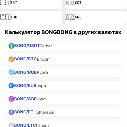
🇹🇷
🇧🇩
TRY
BDT
🇹🇭
🇦🇷
THB
ARS
Калькулятор BONGBONG в других валютах
BONG/USDT
Tether
BONG/BTC
Bitcoin
BONG/RUB
Рубль
BONG/EUR
евро
BONG/GBP
Фунт
BONG/ETH
Ethereum
BONG/LTC
Litecoin