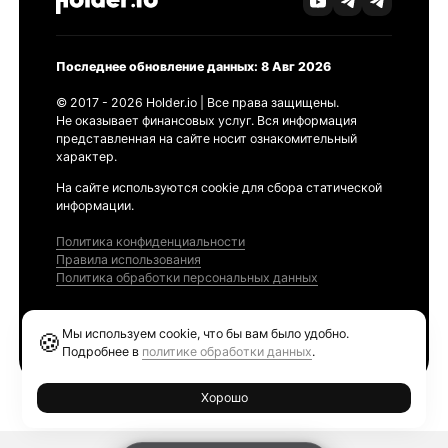
Последнее обновление данных: 8 Авг 2026
© 2017 - 2026 Holder.io | Все права защищены.
Не оказывает финансовых услуг. Вся информация
представленная на сайте носит ознакомительный
характер.
На сайте используются cookie для сбора статической
информации.
Политика конфиденциальности
Правила использования
Политика обработки персональных данных
Продукты
Мы используем cookie, что бы вам было удобно.
🍪
Ethereum GAS Tracker
Подробнее в
политике обработки данных
.
Хорошо