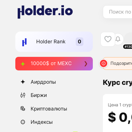
Поиск по
Holder Rank
#13
10000$ от MEXC
BRO
4209
BRO
6651
BRO
Подозрит
8215
Курс cr
Аирдропы
Биржи
Цена 1 cryp
Криптовалюты
$ 0
Индексы