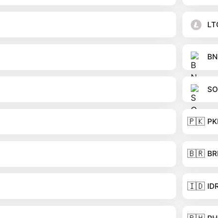
LT
BN
SO
🇵🇰
PK
🇧🇷
BR
🇮🇩
ID