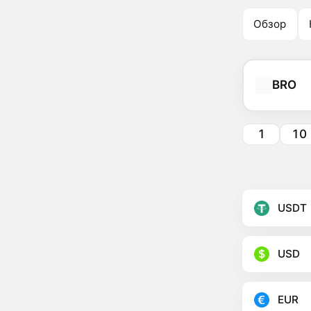
Обзор
BRO
1
10
USDT
USD
EUR