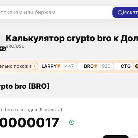
 токенам или биржам
Искат
Калькулятор crypto bro к До
BRO/USD
063
ельно похожи
BRO
8581
LARRY
11447
BRO
11920
CTG
ypto bro (BRO)
to bro на сегодня (6 августа)
,0000017