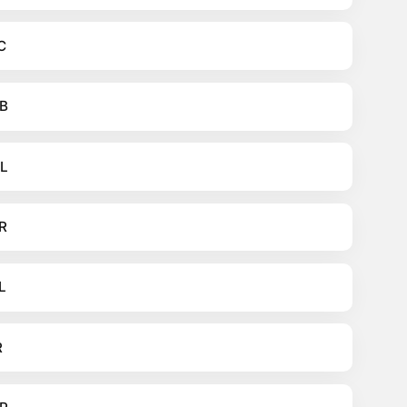
C
B
L
R
L
R