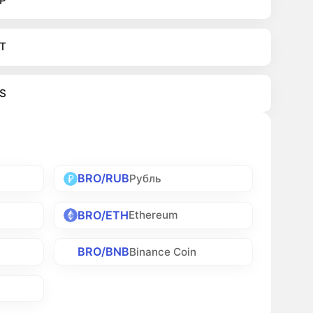
P
T
S
BRO/RUB
Рубль
BRO/ETH
Ethereum
BRO/BNB
Binance Coin