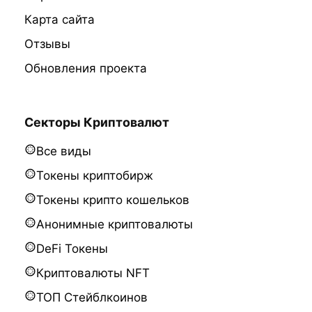
Карта сайта
Отзывы
Обновления проекта
Секторы Криптовалют
Все виды
Токены криптобирж
Токены крипто кошельков
Анонимные криптовалюты
DeFi Токены
Криптовалюты NFT
ТОП Стейблкоинов