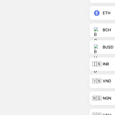
ETH
BCH
BUSD
🇮🇳
INR
🇻🇳
VND
🇳🇬
NGN