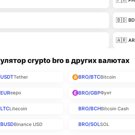
🇵🇭
PH
🇧🇩
BD
🇦🇷
AR
улятор crypto bro в других валютах
/USDT
BRO/BTC
Tether
Bitcoin
/EUR
BRO/GBP
евро
Фунт
/LTC
BRO/BCH
Litecoin
Bitcoin Cash
/BUSD
BRO/SOL
Binance USD
SOL