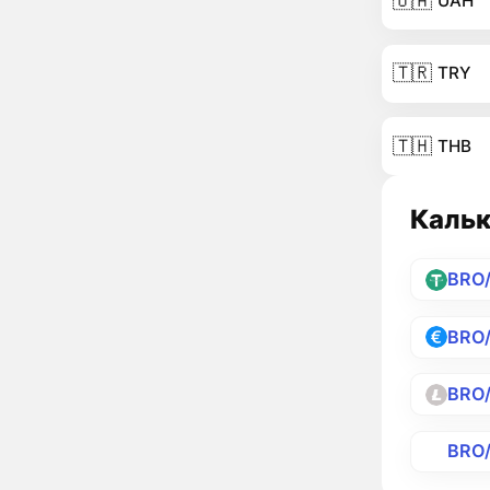
🇺🇦
UAH
🇹🇷
TRY
🇹🇭
THB
Кальк
BRO
BRO
BRO
BRO