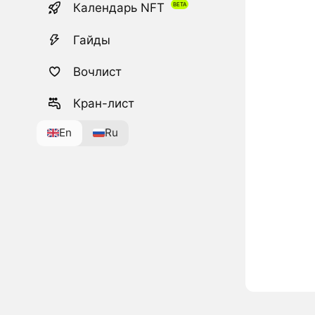
Календарь NFT
Гайды
Вочлист
Кран-лист
En
Ru