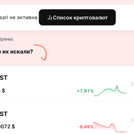
isari не активна.
Список криптовалют
ерены.
е их искали?
ST
 $
+7,91%
ST
0072 $
-6,49%