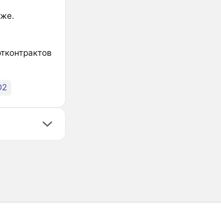
иже.
ртконтрактов
D2