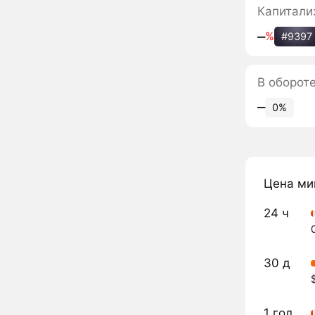
Капитали
‒
%
#9397
В оборот
‒
0%
Цена ми
24 ч
30 д
1 год