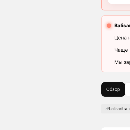
Balisa
Цена 
Чаще 
Мы за
Обзор
balisaritran