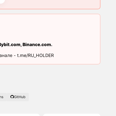
Bybit.com
,
Binance.com
.
канале -
t.me/RU_HOLDER
ans
GitHub