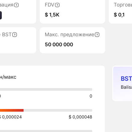
зация
FDV
Торгов
$ 1,5K
$ 0,1
е BST
Макс. предложение
50 000 000
н/макс
BST
Balis
0
0
$ 0,000024
$ 0,000048