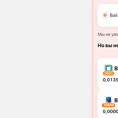
Bal
Мы не ув
Но вы н
B
2921
0,0135
B
10846
0,000