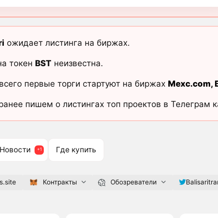
ri
ожидает листинга на биржах.
на токен
BST
неизвестна.
всего первые торги стартуют на биржах
Mexc.com
,
ранее пишем о листингах топ проектов в Телеграм 
Новости
Где купить
s.site
Контракты
Обозреватели
Balisaritr