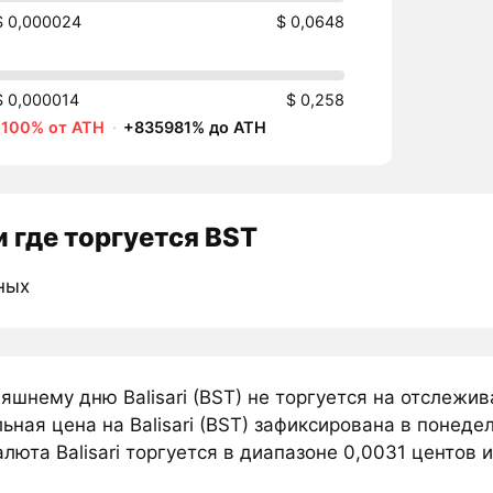
$ 0,000024
$ 0,0648
$ 0,000014
$ 0,258
-100% от ATH
·
+835981% до ATH
 где торгуется BST
ных
яшнему дню Balisari (BST) не торгуется на отслежи
ная цена на Balisari (BST) зафиксирована в понеде
люта Balisari торгуется в диапазоне 0,0031 центов и