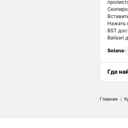
пролиста
Скопиров
Вставить
Нажать к
BST дос
Balisari
Solana
-
Где на
Главная
/
К