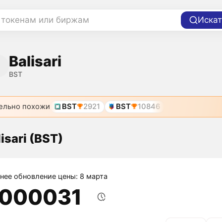
 токенам или биржам
Искат
Balisari
BST
ельно похожи
BST
2921
BST
10846
isari (BST)
нее обновление цены: 8 марта
,000031