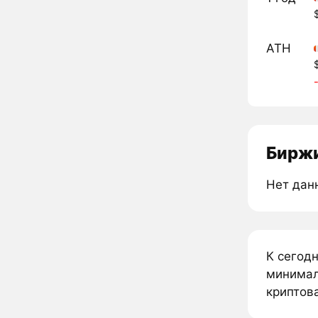
ATH
Биржи
Нет дан
К сегодн
минималь
криптова