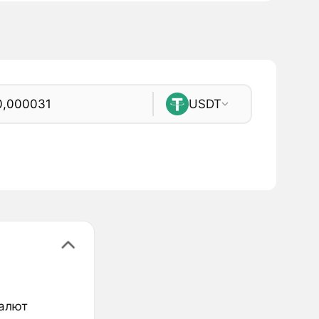
USDT
валют