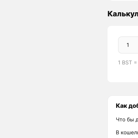
Калькул
1 BST 
Как до
Что бы 
В кошел