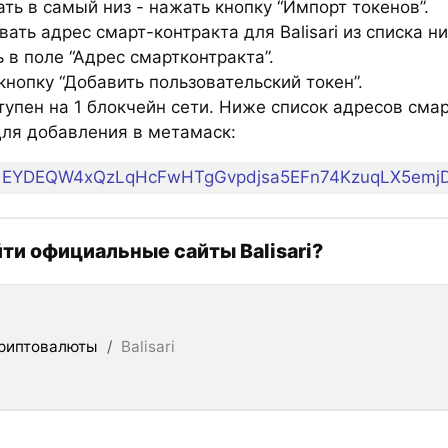
ть в самый низ - нажать кнопку “Импорт токенов”.
ать адрес смарт-контракта для Balisari из списка н
 в поле “Адрес смартконтракта”.
нопку “Добавить пользовательский токен”.
тупен на 1 блокчейн сети. Ниже список адресов сма
 для добавления в метамаск:
EYDEQW4xQzLqHcFwHTgGvpdjsa5EFn74KzuqLX5emj
йти официальные сайты Balisari?
риптовалюты
/
Balisari