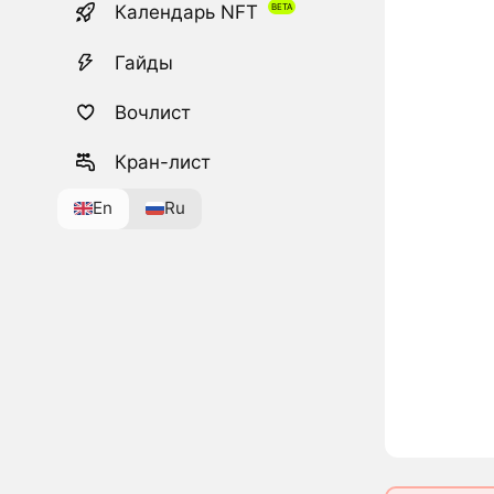
Календарь NFT
Гайды
Вочлист
Кран-лист
En
Ru