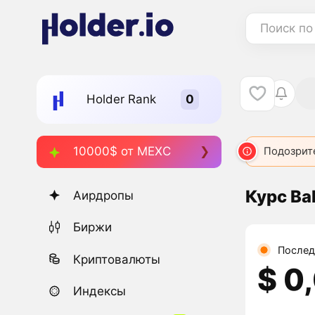
Поиск по
Holder Rank
10000$ от MEXC
Подозрит
Курс Bal
Аирдропы
Биржи
Послед
Криптовалюты
$ 0
Индексы