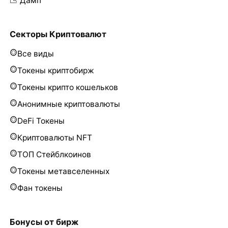
📉 Дамп
Секторы Криптовалют
Все виды
Токены криптобирж
Токены крипто кошельков
Анонимные криптовалюты
DeFi Токены
Криптовалюты NFT
ТОП Стейблкоинов
Токены метавселенных
Фан токены
Бонусы от бирж