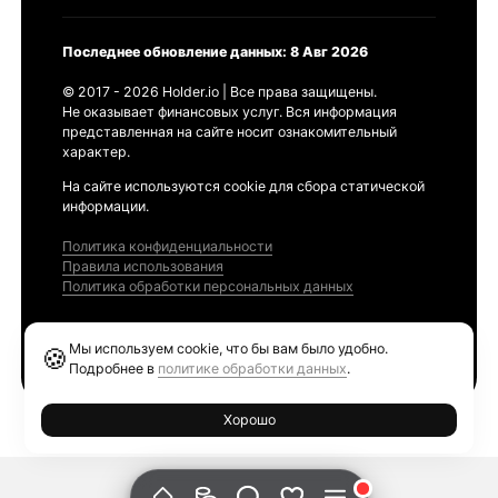
Последнее обновление данных: 8 Авг 2026
© 2017 - 2026 Holder.io | Все права защищены.
Не оказывает финансовых услуг. Вся информация
представленная на сайте носит ознакомительный
характер.
На сайте используются cookie для сбора статической
информации.
Политика конфиденциальности
Правила использования
Политика обработки персональных данных
Продукты
Мы используем cookie, что бы вам было удобно.
🍪
Ethereum GAS Tracker
Подробнее в
политике обработки данных
.
Хорошо