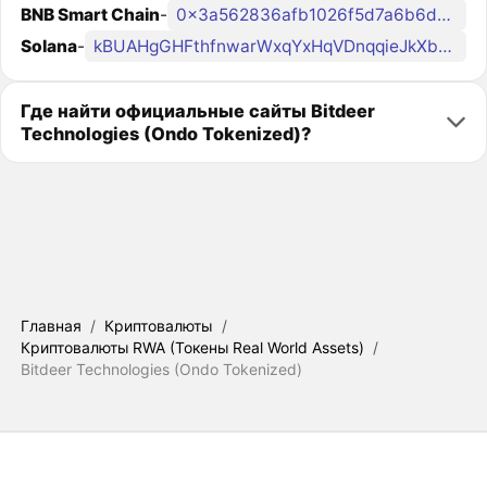
BNB Smart Chain
-
0x3a562836afb1026f5d7a6b6da1125d27fdfee372
Solana
-
kBUAHgGHFthfnwarWxqYxHqVDnqqieJkXb6kvroondo
Где найти официальные сайты Bitdeer
Technologies (Ondo Tokenized)?
Главная
/
Криптовалюты
/
Криптовалюты RWA (Токены Real World Assets)
/
Bitdeer Technologies (Ondo Tokenized)