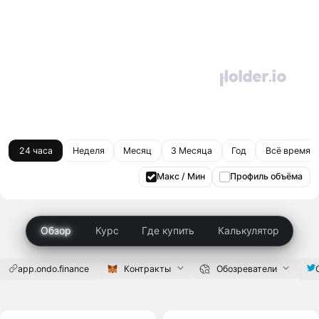
24 часа
Неделя
Месяц
3 Месяца
Год
Всё время
Макс / Мин
Профиль объёма
Обзор
Курс
Где купить
Калькулятор
app.ondo.finance
Контракты
Обозреватели