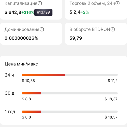
Капитализация
Торговый объем, 24ч
$ 2,4
+2%
$ 642,8
+316%
#13799
Доминирование
В обороте BTDRON
0,000000026%
59,79
Цена мин/макс
24 ч
$ 10,38
$ 11,2
30 д
$ 8,8
$ 18,37
1 год
$ 8,8
$ 18,37