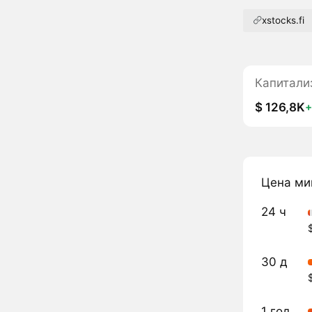
xstocks.fi
Капитали
$ 126,8K
+
Цена ми
24 ч
30 д
1 год