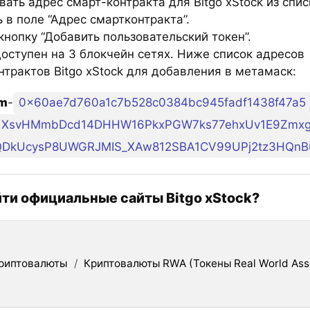
ать адрес смарт-контракта для Bitgo xStock из спис
 в поле “Адрес смартконтракта”.
нопку “Добавить пользовательский токен”.
оступен на 3 блокчейн сетях. Ниже список адресов
нтрактов Bitgo xStock для добавления в метамаск:
um
-
0x60ae7d760a1c7b528c0384bc945fadf1438f47a5
XsvHMmbDcd14DHHW16PkxPGW7ks77ehxUv1E9Zmxg
QDkUcysP8UWGRJMIS_XAw812SBA1CV99UPj2tz3HQnB
йти официальные сайты Bitgo xStock?
риптовалюты
/
Криптовалюты RWA (Токены Real World Ass