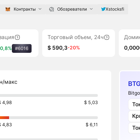
Контракты
Обозреватели
Xstocksfi
зация
Торговый объем, 24ч
Доми
$ 590,3
0,00
-20%
0,8%
#6016
н/макс
BTG
Bitg
$ 4,98
$ 5,03
То
$ 4,83
$ 6,11
То