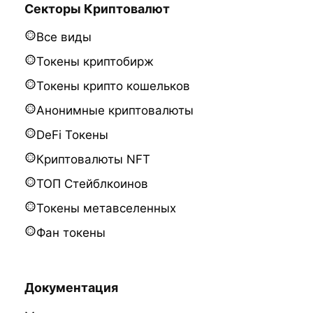
Секторы Криптовалют
Все виды
Токены криптобирж
Токены крипто кошельков
Анонимные криптовалюты
DeFi Токены
Криптовалюты NFT
ТОП Стейблкоинов
Токены метавселенных
Фан токены
Документация