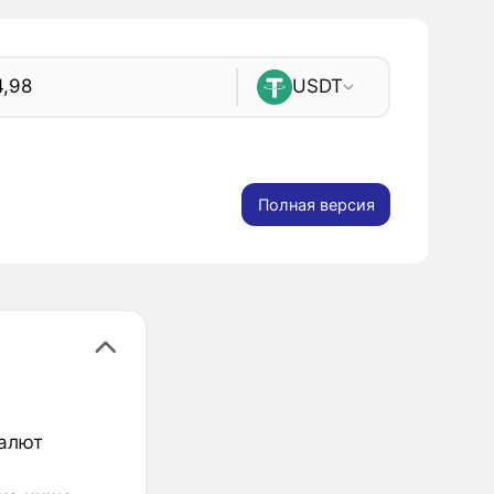
USDT
Полная версия
валют