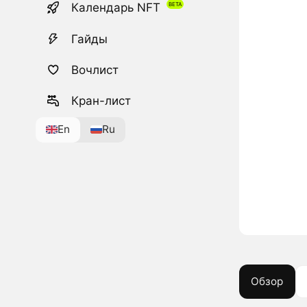
Календарь NFT
Гайды
Вочлист
Кран-лист
En
Ru
Обзор