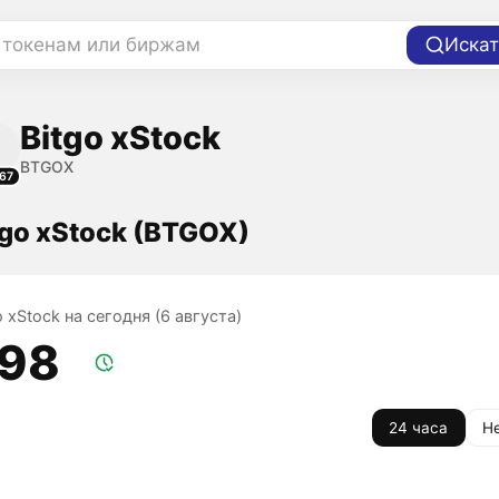
 токенам или биржам
Искат
Bitgo xStock
BTGOX
67
tgo xStock (BTGOX)
o xStock на сегодня (6 августа)
,98
24 часа
Н