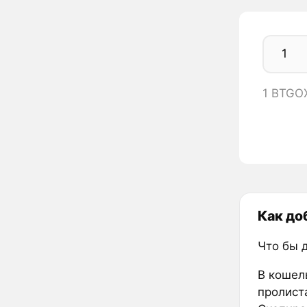
1 BTGO
Как до
Что бы 
В кошел
пролиста