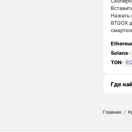
Скопиров
Вставить
Нажать к
BTGOX д
смартко
Ethere
Solana
-
TON
-
E
Где на
Главная
/
К