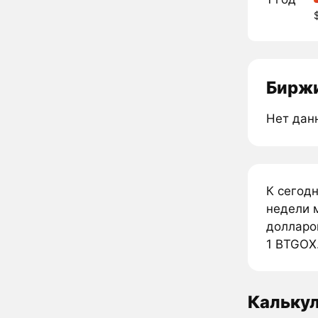
Биржи
Нет дан
К сегод
недели м
долларов
1 BTGOX
Кальку