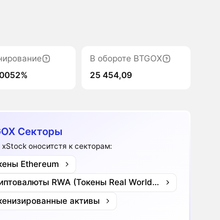
нирование
В обороте BTGOX
00052%
25 454,09
OX Секторы
o xStock оноситстя к секторам:
кены Ethereum
Криптовалюты RWA (Токены Real World Assets)
кенизированные активы