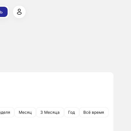
ь
еделя
Месяц
3 Месяца
Год
Всё время