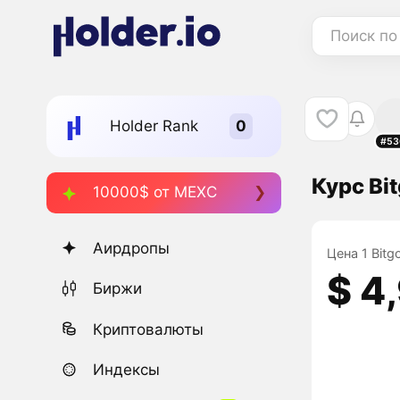
Поиск по
Holder Rank
#53
Курс Bi
10000$ от MEXC
Аирдропы
Цена 1 Bitg
$ 4
Биржи
Криптовалюты
Индексы