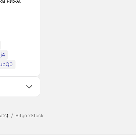
ка ниже.
j4
upQ0
ets)
/
Bitgo xStock