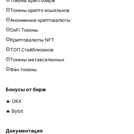
Токены криптобирж
Токены крипто кошельков
Анонимные криптовалюты
DeFi Токены
Криптовалюты NFT
ТОП Стейблкоинов
Токены метавселенных
Фан токены
Бонусы от бирж
🔥 OKX
🔥 Bybit
Документация