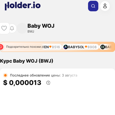
Baby WOJ
BWJ
BABYPOO
6780
BWEN
8516
BABYSOL
8908
BABY
Подозрительно похожи
Курс Baby WOJ (BWJ)
Последнее обновление цены: 3 августа
$ 0,000013