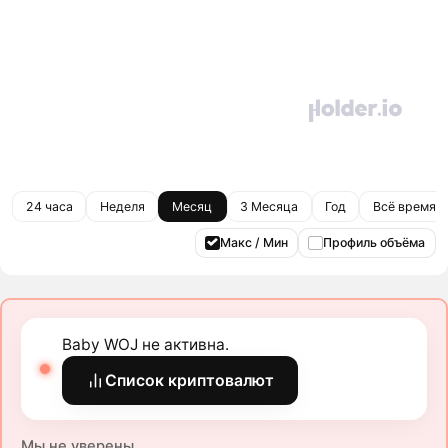
24 часа
Неделя
Месяц
3 Месяца
Год
Всё время
Макс / Мин
Профиль объёма
Baby WOJ не активна.
Список криптовалют
Мы не уверены.