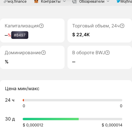
woj.finance
Контракты
Обозреватели
Wojfin
Капитализация
Торговый объем, 24ч
$ 22,4K
‒
%
#8497
Доминирование
В обороте BWJ
%
‒
Цена мин/макс
24 ч
0
0
30 д
$ 0,000012
$ 0,000014