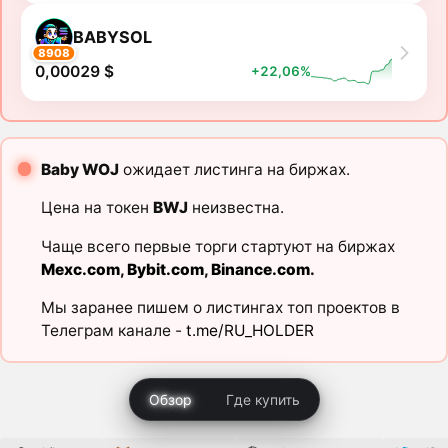
BABYSOL
8908
0,00029 $
+22,06%
Baby WOJ
ожидает листинга на биржах.
Цена на токен
BWJ
неизвестна.
Чаще всего первые торги стартуют на биржах
Mexc.com
,
Bybit.com
,
Binance.com
.
Мы заранее пишем о листингах топ проектов в
Телеграм канале -
t.me/RU_HOLDER
Обзор
Где купить