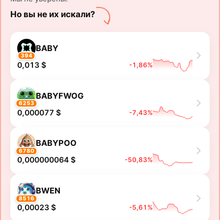
Но вы не их искали?
BABY
394
0,013 $
-1,86%
BABYFWOG
6253
0,000077 $
-7,43%
BABYPOO
6780
0,000000064 $
-50,83%
BWEN
8516
0,00023 $
-5,61%