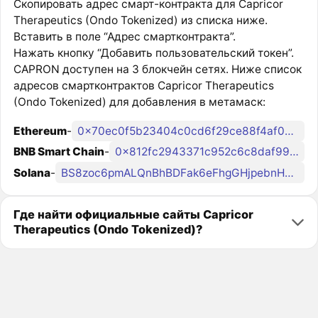
Скопировать адрес смарт-контракта для Capricor
Therapeutics (Ondo Tokenized) из списка ниже.
Вставить в поле “Адрес смартконтракта”.
Нажать кнопку “Добавить пользовательский токен”.
CAPRON доступен на 3 блокчейн сетях. Ниже список
адресов смартконтрактов Capricor Therapeutics
(Ondo Tokenized) для добавления в метамаск:
Ethereum
-
0x70ec0f5b23404c0cd6f29ce88f4af00a0b0d895d
BNB Smart Chain
-
0x812fc2943371c952c6c8daf99fe665eb0e40cd27
Solana
-
BS8zoc6pmALQnBhBDFak6eFhgGHjpebnHzsxApgondo
Где найти официальные сайты Capricor
Therapeutics (Ondo Tokenized)?