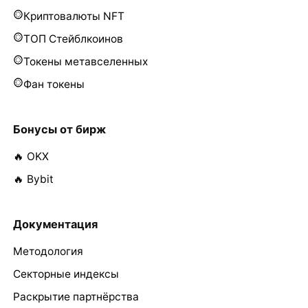
Криптовалюты NFT
ТОП Стейблкоинов
Токены метавселенных
Фан токены
Бонусы от бирж
🔥 OKX
🔥 Bybit
Документация
Методология
Секторные индексы
Раскрытие партнёрства