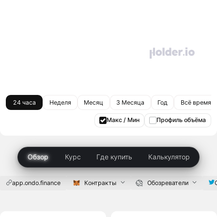
24 часа
Неделя
Месяц
3 Месяца
Год
Всё время
Макс / Мин
Профиль объёма
Обзор
Курс
Где купить
Калькулятор
app.ondo.finance
Контракты
Обозреватели