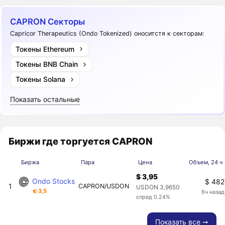
CAPRON Секторы
Capricor Therapeutics (Ondo Tokenized) оноситстя к секторам:
Токены Ethereum
Токены BNB Chain
Токены Solana
Показать остальные
Биржи где торгуется CAPRON
Биржа
Пара
Цена
Объем, 24 ч
$ 3,95
Ondo Stocks
$ 482
1
CAPRON/USDON
USDON 3,9650
3,5
6ч назад
спред 0.24%
Показать все ➙