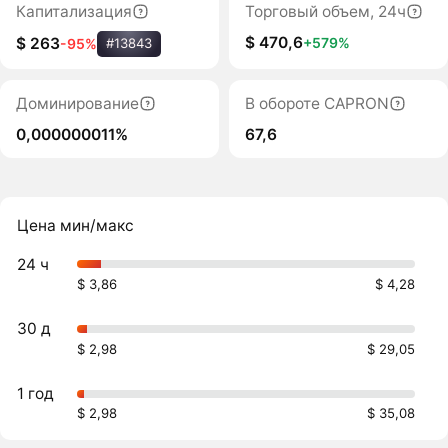
Капитализация
Торговый объем, 24ч
$ 470,6
+579%
$ 263
-95%
#13843
Доминирование
В обороте CAPRON
0,000000011%
67,6
Цена мин/макс
24 ч
$ 3,86
$ 4,28
30 д
$ 2,98
$ 29,05
1 год
$ 2,98
$ 35,08