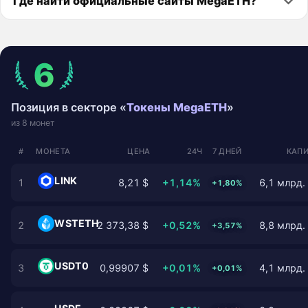
Где найти официальные сайты MegaETH?
6
Позиция в секторе «
Токены MegaETH
»
из 8 монет
#
МОНЕТА
ЦЕНА
24Ч
7 ДНЕЙ
КАПИ
LINK
1
8,21 $
+1,14%
6,1 млрд.
+1,80%
WSTETH
2
2 373,38 $
+0,52%
8,8 млрд.
+3,57%
USDT0
3
0,99907 $
+0,01%
4,1 млрд.
+0,01%