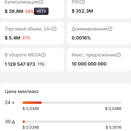
Капитализация
FDV
$ 352,3M
$ 39,8M
-28%
#676
Торговый объем, 24ч
Доминирование
$ 5,4M
0,0016%
-21%
В обороте MEGA
Макс. предложение
10 000 000 000
1 129 547 973
11%
Цена мин/макс
24 ч
$ 0,0349
$ 0,0366
30 д
$ 0,0348
$ 0,0516