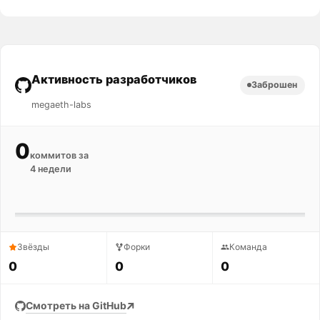
Активность разработчиков
Заброшен
megaeth-labs
0
коммитов за
4 недели
Звёзды
Форки
Команда
0
0
0
Смотреть на GitHub