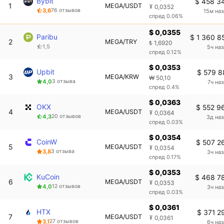
Bybit
$ 458 3
1
MEGA/USDT
₮ 0,0352
3,6
76 отзывов
15м на
спред 0.06%
$ 0,0355
Paribu
$ 1 360 8
2
MEGA/TRY
₺ 1,6920
1,5
5ч на
спред 0.12%
$ 0,0353
Upbit
$ 579 8
3
MEGA/KRW
₩ 50,10
4,0
3 отзыва
7ч на
спред 0.4%
$ 0,0363
OKX
$ 552 9
4
MEGA/USDT
₮ 0,0364
4,3
20 отзывов
3д на
спред 0.03%
$ 0,0354
CoinW
$ 507 2
5
MEGA/USDT
₮ 0,0354
3,8
3 отзыва
3ч на
спред 0.17%
$ 0,0353
KuCoin
$ 468 7
6
MEGA/USDT
₮ 0,0353
4,0
12 отзывов
3ч на
спред 0.03%
$ 0,0361
HTX
$ 371 2
7
MEGA/USDT
₮ 0,0361
3,1
27 отзывов
6ч на