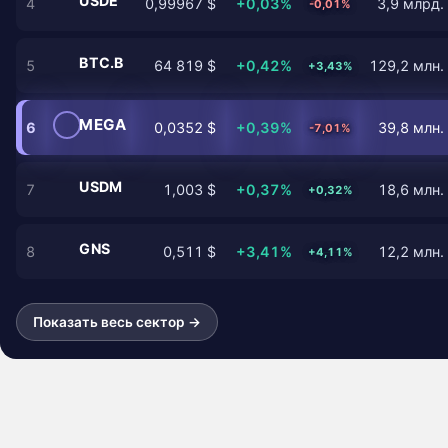
USDE
4
0,99967 $
+0,03%
3,9 млрд.
-0,01%
BTC.B
5
64 819 $
+0,42%
129,2 млн.
+3,43%
MEGA
6
0,0352 $
+0,39%
39,8 млн.
-7,01%
USDM
7
1,003 $
+0,37%
18,6 млн.
+0,32%
GNS
8
0,511 $
+3,41%
12,2 млн.
+4,11%
Показать весь сектор →