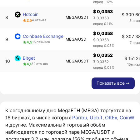
спред 1.12%
$ 0,0353
Hotcoin
$ 309 6
8
MEGA/USDT
₮ 0,0353
2,5
4 отзыва
3ч на
спред 0.11%
$ 0,0358
Coinbase Exchange
$ 307 3
9
MEGA/USD
$ 0,0358
4,5
15 отзывов
7ч на
спред 0.08%
$ 0,0352
Bitget
$ 151 2
10
MEGA/USDT
₮ 0,0352
4,1
32 отзыва
15м на
спред 0.03%
Показать все ➙
К сегодняшнему дню MegaETH (MEGA) торгуется на
16 биржах, в числе которых
Paribu
,
Upbit
,
OKEx
,
CoinW
и другие. Максимальный торговый объём
наблюдается по торговой паре MEGA/USDT и
достигает 3,2 млн. доллара (56% от общего объёма