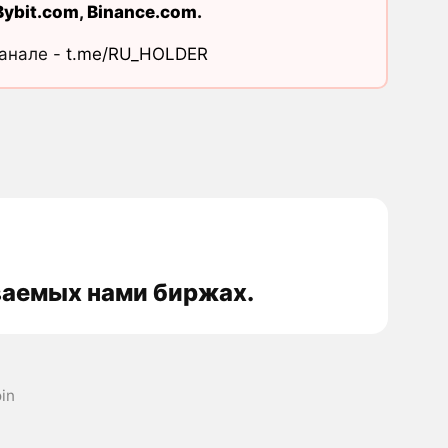
Bybit.com
,
Binance.com
.
канале -
t.me/RU_HOLDER
иваемых нами биржах.
in