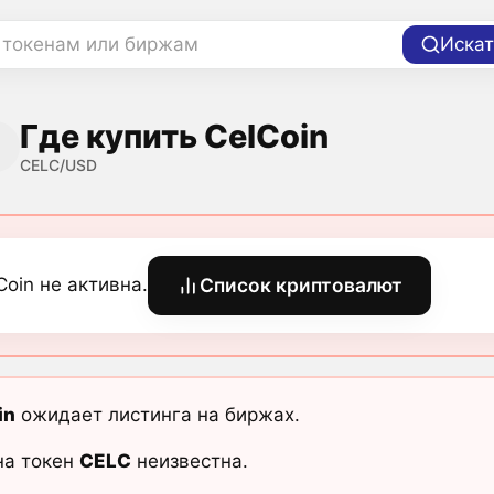
 токенам или биржам
Искат
Где купить CelCoin
CELC/USD
Coin не активна.
Список криптовалют
in
ожидает листинга на биржах.
на токен
CELC
неизвестна.