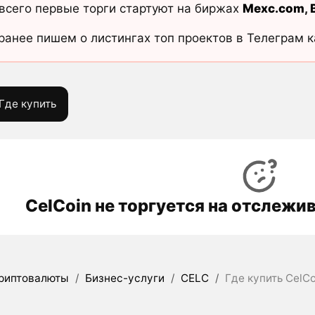
всего первые торги стартуют на биржах
Mexc.com
,
ранее пишем о листингах топ проектов в Телеграм 
Где купить
CelCoin не торгуется на отслеж
риптовалюты
/
Бизнес-услуги
/
CELC
/
Где купить CelCo