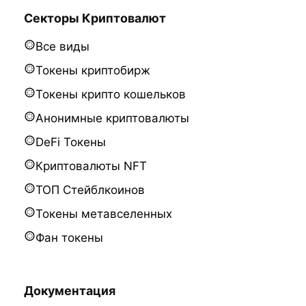
Секторы Криптовалют
Все виды
Токены криптобирж
Токены крипто кошельков
Анонимные криптовалюты
DeFi Токены
Криптовалюты NFT
ТОП Стейблкоинов
Токены метавселенных
Фан токены
Документация