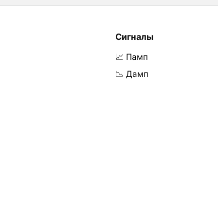
Сигналы
📈 Памп
📉 Дамп