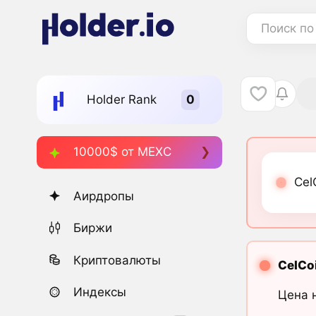
Поиск по
Holder Rank
10000$ от MEXC
Cel
Аирдропы
Биржи
Криптовалюты
CelCo
Индексы
Цена 