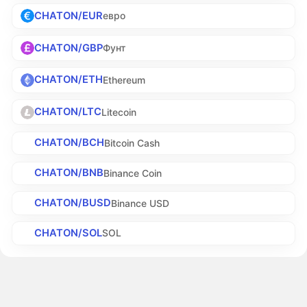
CHATON/EUR
евро
CHATON/GBP
Фунт
CHATON/ETH
Ethereum
CHATON/LTC
Litecoin
CHATON/BCH
Bitcoin Cash
CHATON/BNB
Binance Coin
CHATON/BUSD
Binance USD
CHATON/SOL
SOL