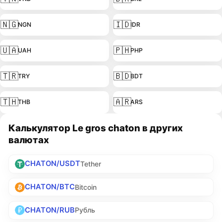
🇳🇬
🇮🇩
NGN
IDR
🇺🇦
🇵🇭
UAH
PHP
🇹🇷
🇧🇩
TRY
BDT
🇹🇭
🇦🇷
THB
ARS
Калькулятор Le gros chaton в других
валютах
CHATON/USDT
Tether
CHATON/BTC
Bitcoin
CHATON/RUB
Рубль