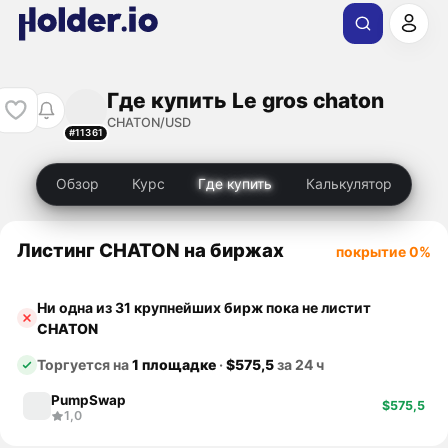
Где купить Le gros chaton
CHATON/USD
#11361
Обзор
Курс
Где купить
Калькулятор
Листинг CHATON на биржах
покрытие 0%
Ни одна из 31 крупнейших бирж пока не листит
CHATON
Торгуется на
1 площадке
·
$575,5
за 24 ч
PumpSwap
$575,5
1,0