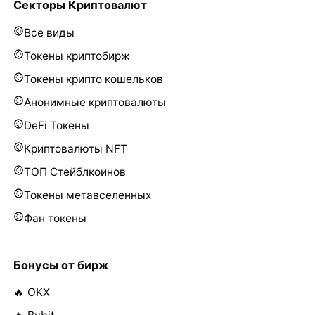
Секторы Криптовалют
Все виды
Токены криптобирж
Токены крипто кошельков
Анонимные криптовалюты
DeFi Токены
Криптовалюты NFT
ТОП Стейблкоинов
Токены метавселенных
Фан токены
Бонусы от бирж
🔥 OKX