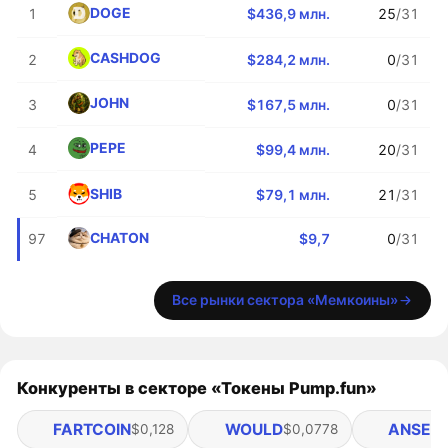
DOGE
1
$436,9 млн.
25
/31
CASHDOG
2
$284,2 млн.
0
/31
JOHN
3
$167,5 млн.
0
/31
PEPE
4
$99,4 млн.
20
/31
SHIB
5
$79,1 млн.
21
/31
CHATON
97
$9,7
0
/31
Все рынки сектора «Мемкоины»
Конкуренты в секторе «Токены Pump.fun»
FARTCOIN
WOULD
ANSEM
$0,128
$0,0778