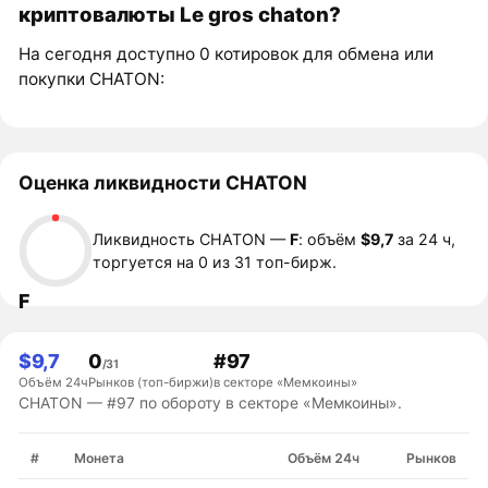
криптовалюты Le gros chaton?
На сегодня доступно 0 котировок для обмена или
покупки CHATON:
Оценка ликвидности CHATON
Ликвидность CHATON —
F
: объём
$9,7
за 24 ч,
торгуется на 0 из 31 топ-бирж.
F
$9,7
0
#97
/31
Объём 24ч
Рынков (топ-биржи)
в секторе «Мемкоины»
CHATON — #97 по обороту в секторе «Мемкоины».
#
Монета
Объём 24ч
Рынков