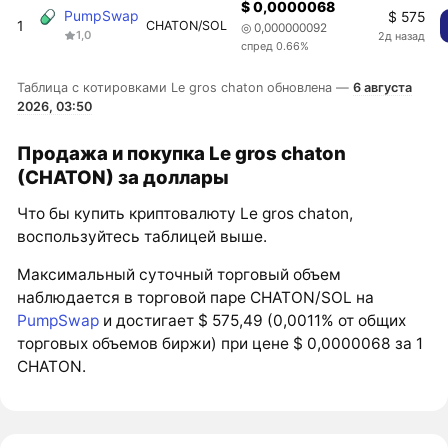
$ 0,0000068
PumpSwap
$ 575
1
CHATON/SOL
◎ 0,000000092
1,0
2д назад
спред 0.66%
Таблица с котировками Le gros chaton обновлена —
6 августа
2026, 03:50
Продажа и покупка Le gros chaton
(CHATON) за доллары
Что бы купить криптовалюту Le gros chaton,
воспользуйтесь таблицей выше.
Максимальный суточный торговый объем
наблюдается в торговой паре CHATON/SOL на
PumpSwap
и достигает $ 575,49 (0,0011% от общих
торговых объемов биржи) при цене $ 0,0000068 за 1
CHATON.