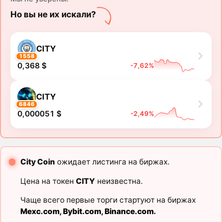
Но вы не их искали?
CITY
1558
0,368 $
-7,62%
CITY
6846
0,000051 $
-2,49%
City Coin
ожидает листинга на биржах.
Цена на токен
CITY
неизвестна.
Чаще всего первые торги стартуют на биржах
Mexc.com
,
Bybit.com
,
Binance.com
.