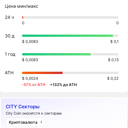
Цена мин/макс
24 ч
0
0
30 д
$ 0,0083
$ 0,1
1 год
$ 0,0083
$ 0,13
ATH
$ 0,0024
$ 0,22
-57% от ATH
·
+132% до ATH
CITY Секторы
City Coin оноситстя к секторам:
Криптовалюта