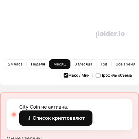
24 часа
Неделя
Месяц
3 Месяца
Год
Всё время
Макс / Мин
Профиль объёма
City Coin не активна.
Список криптовалют
Мы не уверены.