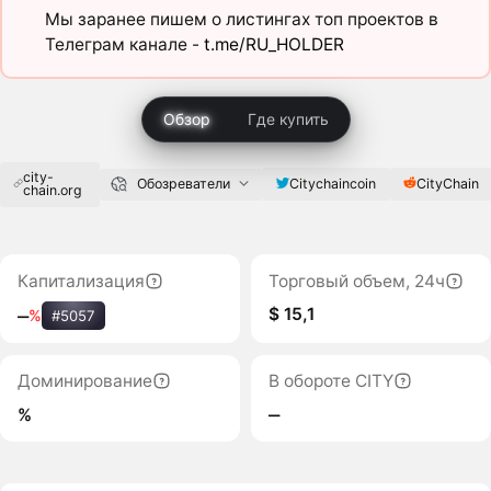
Мы заранее пишем о листингах топ проектов в
Телеграм канале -
t.me/RU_HOLDER
Обзор
Где купить
city-
Citychaincoin
CityChain
Обозреватели
chain.org
Капитализация
Торговый объем, 24ч
$ 15,1
‒
%
#5057
Доминирование
В обороте CITY
%
‒