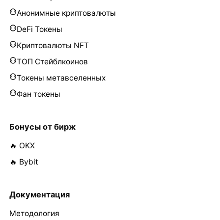
Анонимные криптовалюты
DeFi Токены
Криптовалюты NFT
ТОП Стейблкоинов
Токены метавселенных
Фан токены
Бонусы от бирж
🔥 OKX
🔥 Bybit
Документация
Методология