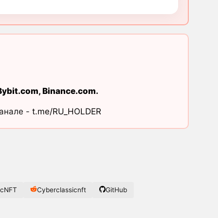
Bybit.com
,
Binance.com
.
канале -
t.me/RU_HOLDER
icNFT
Cyberclassicnft
GitHub