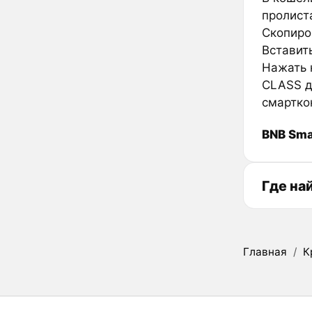
пролиста
Скопиров
Вставить
Нажать к
CLASS д
смартко
BNB Sma
Где на
Главная
/
К