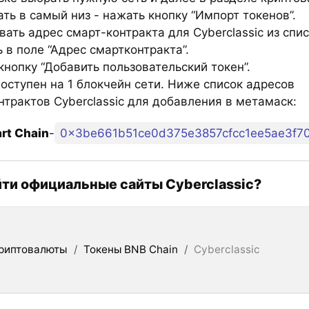
ть в самый низ - нажать кнопку “Импорт токенов”.
ать адрес смарт-контракта для Cyberclassic из спи
 в поле “Адрес смартконтракта”.
нопку “Добавить пользовательский токен”.
оступен на 1 блокчейн сети. Ниже список адресов
нтрактов Cyberclassic для добавления в метамаск:
rt Chain
-
0x3be661b51ce0d375e3857cfcc1ee5ae3f7
йти официальные сайты Cyberclassic?
риптовалюты
/
Токены BNB Chain
/
Cyberclassic