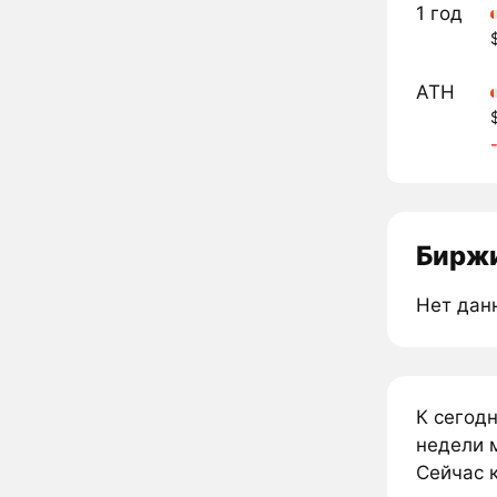
1 год
ATH
Биржи
Нет дан
К сегод
недели м
Сейчас к