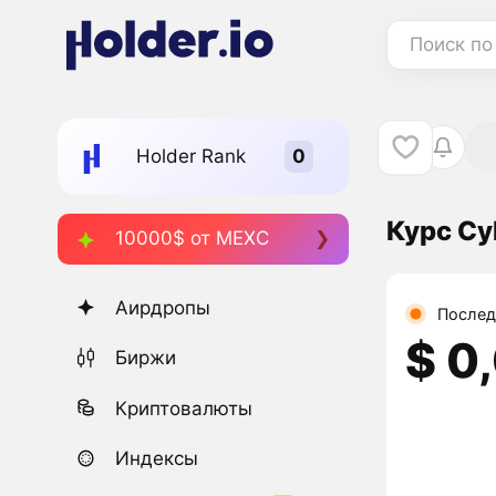
Поиск по
Holder Rank
Курс Cy
10000$ от MEXC
Аирдропы
Послед
$ 0
Биржи
Криптовалюты
Индексы