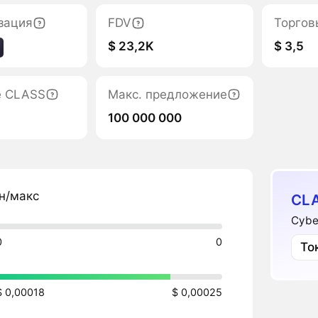
зация
FDV
Торгов
$ 23,2K
$ 3,5
е CLASS
Макс. предложение
100 000 000
н/макс
CLA
Cybe
0
0
То
$ 0,00018
$ 0,00025