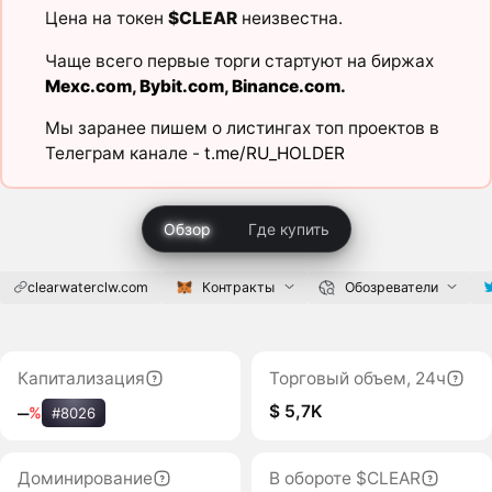
Цена на токен
$CLEAR
неизвестна.
Чаще всего первые торги стартуют на биржах
Mexc.com
,
Bybit.com
,
Binance.com
.
Мы заранее пишем о листингах топ проектов в
Телеграм канале -
t.me/RU_HOLDER
Обзор
Где купить
clearwaterclw.com
Контракты
Обозреватели
Капитализация
Торговый объем, 24ч
$ 5,7K
‒
%
#8026
Доминирование
В обороте $CLEAR