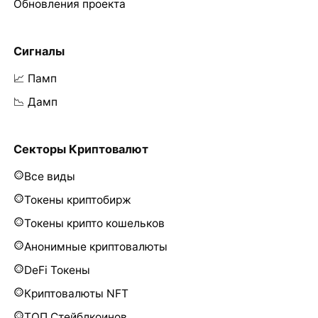
Обновления проекта
Сигналы
📈 Памп
📉 Дамп
Секторы Криптовалют
Все виды
Токены криптобирж
Токены крипто кошельков
Анонимные криптовалюты
DeFi Токены
Криптовалюты NFT
ТОП Стейблкоинов