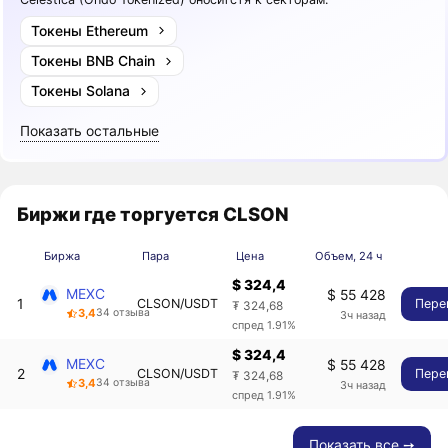
Токены Ethereum
Токены BNB Chain
Токены Solana
Показать остальные
Биржи где торгуется CLSON
Биржа
Пара
Цена
Объем, 24 ч
$ 324,4
MEXC
$ 55 428
1
CLSON/USDT
Пере
₮ 324,68
3,4
34 отзыва
3ч назад
спред 1.91%
$ 324,4
MEXC
$ 55 428
2
CLSON/USDT
Пере
₮ 324,68
3,4
34 отзыва
3ч назад
спред 1.91%
Показать все ➙