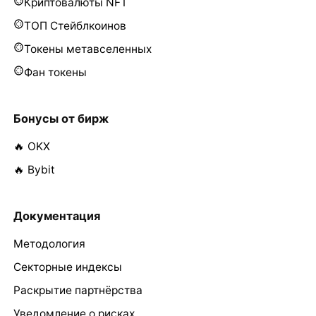
Криптовалюты NFT
ТОП Стейблкоинов
Токены метавселенных
Фан токены
Бонусы от бирж
🔥 OKX
🔥 Bybit
Документация
Методология
Секторные индексы
Раскрытие партнёрства
Уведомление о рисках