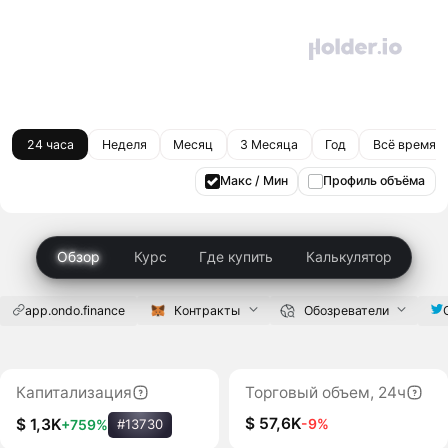
24 часа
Неделя
Месяц
3 Месяца
Год
Всё время
Макс / Мин
Профиль объёма
Обзор
Курс
Где купить
Калькулятор
app.ondo.finance
Контракты
Обозреватели
Капитализация
Торговый объем, 24ч
$ 57,6K
-9%
$ 1,3K
+759%
#13730