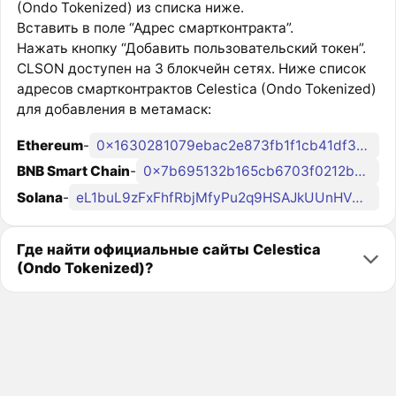
(Ondo Tokenized) из списка ниже.
Вставить в поле “Адрес смартконтракта”.
Нажать кнопку “Добавить пользовательский токен”.
CLSON доступен на 3 блокчейн сетях. Ниже список
адресов смартконтрактов Celestica (Ondo Tokenized)
для добавления в метамаск:
Ethereum
-
0x1630281079ebac2e873fb1f1cb41df3d0e451e23
BNB Smart Chain
-
0x7b695132b165cb6703f0212bbb1e91a782526156
Solana
-
eL1buL9zFxFhfRbjMfyPu2q9HSAJkUUnHVUgkPdondo
Где найти официальные сайты Celestica
(Ondo Tokenized)?