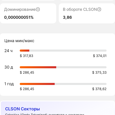
Доминирование
В обороте CLSON
0,000000051%
3,86
Цена мин/макс
24 ч
$ 317,83
$ 374,01
30 д
$ 286,45
$ 375,33
1 год
$ 286,45
$ 378,62
CLSON Секторы
Celestica (Ondo Tokenized) оноситстя к секторам: