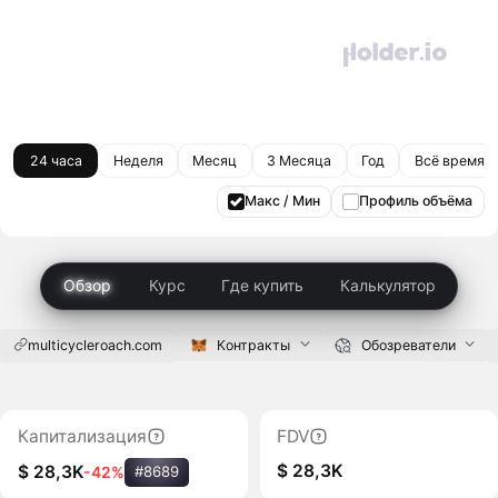
24 часа
Неделя
Месяц
3 Месяца
Год
Всё время
Макс / Мин
Профиль объёма
Обзор
Курс
Где купить
Калькулятор
multicycleroach.com
Контракты
Обозреватели
Капитализация
FDV
$ 28,3K
$ 28,3K
-42%
#8689