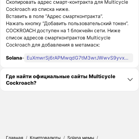
Скопировать адрес смарт-контракта для Multicycle
Cockroach из списка ниже.
Вставить в поле “Адрес смартконтракта”.
Нажать кнопку “Добавить пользовательский токен”.
COCKROACH доступен на 1 блокчейн сети. Ниже
список адресов смартконтрактов Multicycle
Cockroach для добавления в метамаск:
Solana
-
EuXmwrSj6rAPMwqdG7tM3wrJWwvS9yvxQNo2uHj2pump
Где найти официальные сайты Multicycle
Cockroach?
Главная
/
Криптовалюты
/
Solana мемы
/