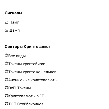
Сигналы
📈 Памп
📉 Дамп
Секторы Криптовалют
Все виды
Токены криптобирж
Токены крипто кошельков
Анонимные криптовалюты
DeFi Токены
Криптовалюты NFT
ТОП Стейблкоинов