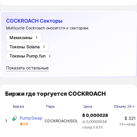
COCKROACH Секторы
Multicycle Cockroach оноситстя к секторам:
Мемкоины
Токены Solana
Токены Pump.fun
Показать остальные
Биржи где торгуется COCKROACH
Биржа
Пара
Цена
Объем, 24 ч
$ 0,000028
PumpSwap
$ 321
1
COCKROACH/SOL
◎ 0,00000038
1,0
24ч назад
спред 0.63%