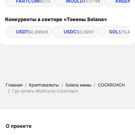
FARTCOIN
WOULD
ANSEM
$0,13
$0,0798
$
Конкуренты в секторе «Токены Solana»
USDT
USDC
SOL
$0,99945
$0,9997
$75,42
Главная
/
Криптовалюты
/
Solana мемы
/
COCKROACH
/
Где купить Multicycle Cockroach
О проекте