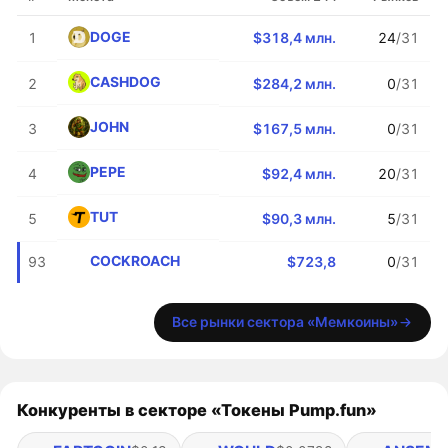
DOGE
1
$318,4 млн.
24
/31
CASHDOG
2
$284,2 млн.
0
/31
JOHN
3
$167,5 млн.
0
/31
PEPE
4
$92,4 млн.
20
/31
TUT
5
$90,3 млн.
5
/31
COCKROACH
93
$723,8
0
/31
Все рынки сектора «Мемкоины»
Конкуренты в секторе «Токены Pump.fun»