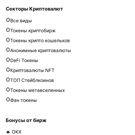
Секторы Криптовалют
Все виды
Токены криптобирж
Токены крипто кошельков
Анонимные криптовалюты
DeFi Токены
Криптовалюты NFT
ТОП Стейблкоинов
Токены метавселенных
Фан токены
Бонусы от бирж
🔥 OKX