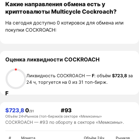
Какие направления обмена есть у
криптовалюты Multicycle Cockroach?
На сегодня доступно 0 котировок для обмена или
покупки COCKROACH:
Оценка ликвидности COCKROACH
Ликвидность COCKROACH —
F
: объём
$723,8
за
24 ч, торгуется на 0 из 31 топ-бирж.
F
$723,8
0
#93
/31
Объём 24ч
Рынков (топ-биржи)
в секторе «Мемкоины»
COCKROACH — #93 по обороту в секторе «Мемкоины».
#
Монета
Объём 24ч
Рынков