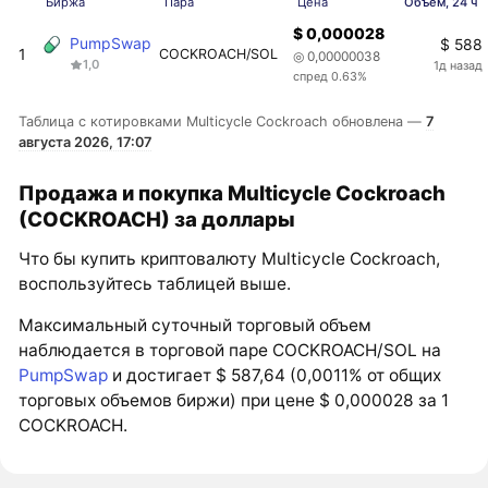
Биржа
Пара
Цена
Объем, 24 ч
$ 0,000028
PumpSwap
$ 588
1
COCKROACH/SOL
◎ 0,00000038
1,0
1д назад
спред 0.63%
Таблица с котировками Multicycle Cockroach обновлена —
7
августа 2026, 17:07
Продажа и покупка Multicycle Cockroach
(COCKROACH) за доллары
Что бы купить криптовалюту Multicycle Cockroach,
воспользуйтесь таблицей выше.
Максимальный суточный торговый объем
наблюдается в торговой паре COCKROACH/SOL на
PumpSwap
и достигает $ 587,64 (0,0011% от общих
торговых объемов биржи) при цене $ 0,000028 за 1
COCKROACH.