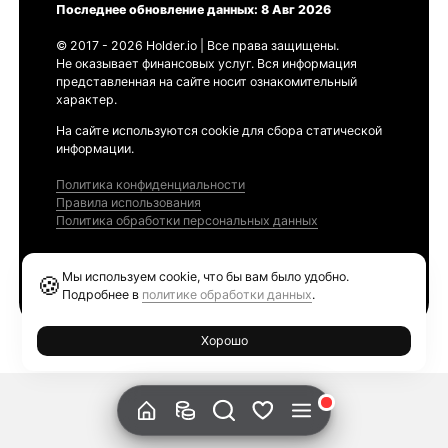
Последнее обновление данных: 8 Авг 2026
© 2017 - 2026 Holder.io | Все права защищены.
Не оказывает финансовых услуг. Вся информация
представленная на сайте носит ознакомительный
характер.
На сайте используются cookie для сбора статической
информации.
Политика конфиденциальности
Правила использования
Политика обработки персональных данных
Продукты
Мы используем cookie, что бы вам было удобно.
🍪
Ethereum GAS Tracker
Подробнее в
политике обработки данных
.
Хорошо