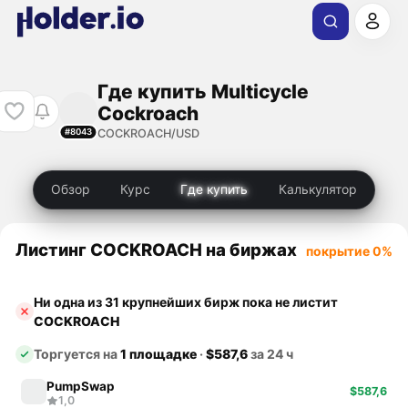
Где купить Multicycle
Cockroach
COCKROACH/USD
#8043
Обзор
Курс
Где купить
Калькулятор
Листинг COCKROACH на биржах
покрытие 0%
Ни одна из 31 крупнейших бирж пока не листит
COCKROACH
Торгуется на
1 площадке
·
$587,6
за 24 ч
PumpSwap
$587,6
1,0