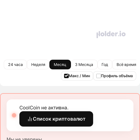
24 часа
Неделя
Месяц
3 Месяца
Год
Всё время
Макс / Мин
Профиль объёма
CoolCoin не активна.
Список криптовалют
Мы не уверены.