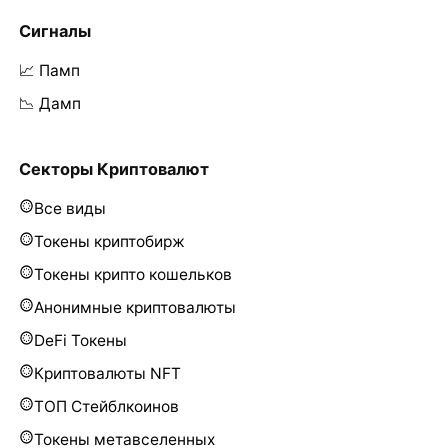
Сигналы
📈 Памп
📉 Дамп
Секторы Криптовалют
Все виды
Токены криптобирж
Токены крипто кошельков
Анонимные криптовалюты
DeFi Токены
Криптовалюты NFT
ТОП Стейблкоинов
Токены метавселенных