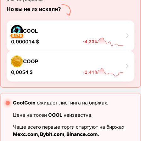
Но вы не их искали?
COOL
9476
0,000014 $
-4,23%
COOP
0,0054 $
-2,41%
CoolCoin
ожидает листинга на биржах.
Цена на токен
COOL
неизвестна.
Чаще всего первые торги стартуют на биржах
Mexc.com
,
Bybit.com
,
Binance.com
.