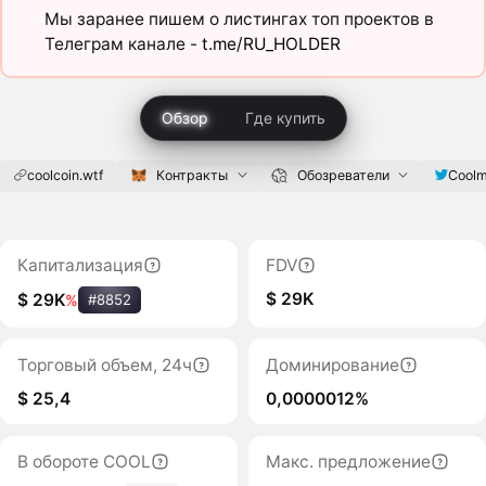
Мы заранее пишем о листингах топ проектов в
Телеграм канале -
t.me/RU_HOLDER
Обзор
Где купить
coolcoin.wtf
Контракты
Обозреватели
Coolm
Капитализация
FDV
$ 29K
$ 29K
%
#8852
Торговый объем, 24ч
Доминирование
$ 25,4
0,0000012%
В обороте COOL
Макс. предложение