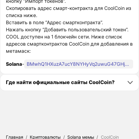
кнопку “Импорт токенов”.
Скопировать адрес смарт-контракта для CoolCoin из
списка ниже.
Вставить в поле “Адрес смартконтракта”.
Нажать кнопку “Добавить пользовательский токен”.
COOL доступен на 1 блокчейн сети. Ниже список
адресов смартконтрактов CoolCoin для добавления в
метамаск:
Solana
-
BMwhQ1HXuzA7ucY8NYHyVq2uwuG47GHj1dNP6xJdoPzD
Где найти официальные сайты CoolCoin?
Главная
/
Криптовалюты
/
Solana мемы
/
CoolCoin