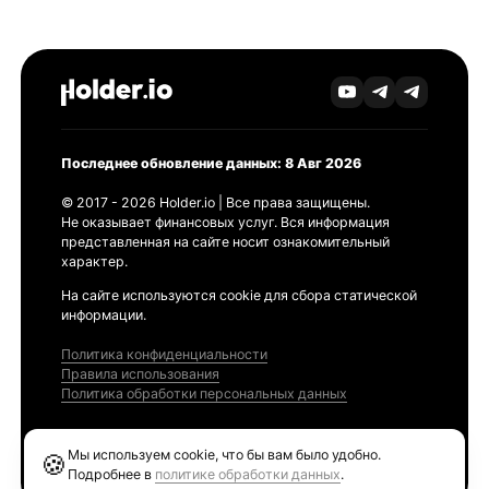
Последнее обновление данных: 8 Авг 2026
© 2017 - 2026 Holder.io | Все права защищены.
Не оказывает финансовых услуг. Вся информация
представленная на сайте носит ознакомительный
характер.
На сайте используются cookie для сбора статической
информации.
Политика конфиденциальности
Правила использования
Политика обработки персональных данных
Продукты
Мы используем cookie, что бы вам было удобно.
🍪
Ethereum GAS Tracker
Подробнее в
политике обработки данных
.