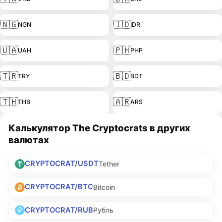
🇳🇬
🇮🇩
NGN
IDR
🇺🇦
🇵🇭
UAH
PHP
🇹🇷
🇧🇩
TRY
BDT
🇹🇭
🇦🇷
THB
ARS
Калькулятор The Cryptocrats в других
валютах
CRYPTOCRAT/USDT
Tether
CRYPTOCRAT/BTC
Bitcoin
CRYPTOCRAT/RUB
Рубль