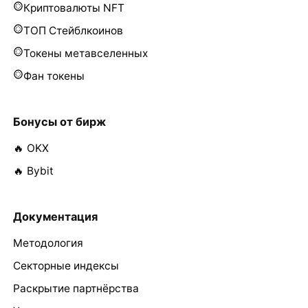
Криптовалюты NFT
ТОП Стейблкоинов
Токены метавселенных
Фан токены
Бонусы от бирж
🔥 OKX
🔥 Bybit
Документация
Методология
Секторные индексы
Раскрытие партнёрства