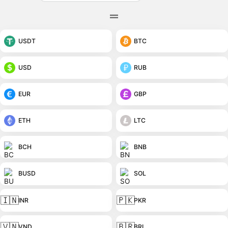
USDT
BTC
USD
RUB
EUR
GBP
ETH
LTC
BCH
BNB
BUSD
SOL
🇮🇳
🇵🇰
INR
PKR
🇻🇳
🇧🇷
VND
BRL