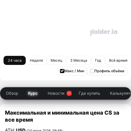
24 часа
Неделя
Месяц
3 Месяца
Год
Всё время
Макс / Мин
Профиль объёма
Обзор
Курс
Новости
Где купить
Калькулят
Максимальная и минимальная цена CS за
все время
ATH:
USD
(24 июня 2026, 09:49)