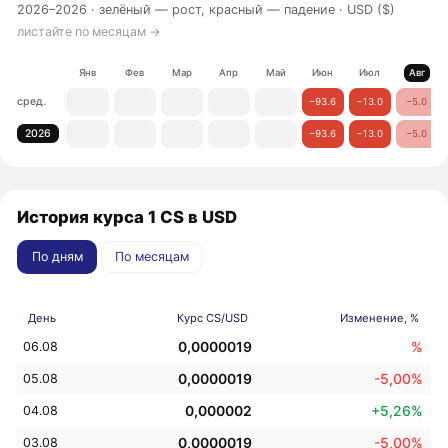
2026–2026 ·
зелёный — рост, красный — падение
· USD ($)
листайте по месяцам →
Янв
Фев
Мар
Апр
Май
Июн
Июл
Авг
сред.
−93.6
−13.0
−5.0
2026
−93.6
−13.0
−5.0
История курса 1 CS в USD
По дням
По месяцам
День
Курс CS/USD
Изменение, %
0,0000019
%
06.08
0,0000019
-5,00%
05.08
0,000002
+5,26%
04.08
0,0000019
-5,00%
03.08