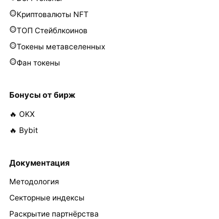
Криптовалюты NFT
ТОП Стейблкоинов
Токены метавселенных
Фан токены
Бонусы от бирж
🔥 OKX
🔥 Bybit
Документация
Методология
Секторные индексы
Раскрытие партнёрства