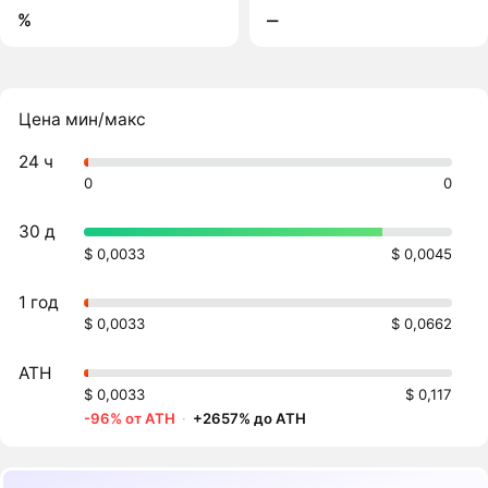
%
‒
Цена мин/макс
24 ч
0
0
30 д
$ 0,0033
$ 0,0045
1 год
$ 0,0033
$ 0,0662
ATH
$ 0,0033
$ 0,117
-96% от ATH
·
+2657% до ATH