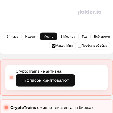
24 часа
Неделя
Месяц
3 Месяца
Год
Всё время
Макс / Мин
Профиль объёма
CryptoTrains не активна.
Список криптовалют
CryptoTrains
ожидает листинга на биржах.