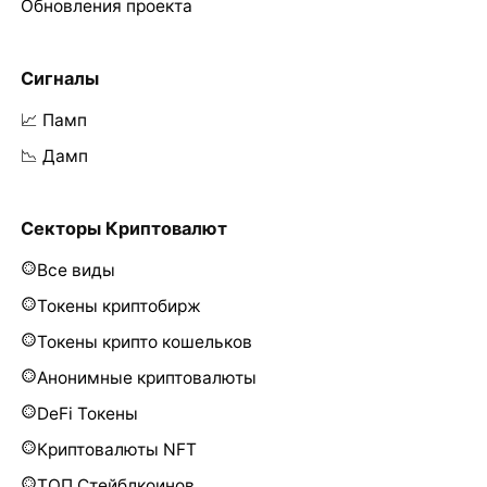
Обновления проекта
Сигналы
📈 Памп
📉 Дамп
Секторы Криптовалют
Все виды
Токены криптобирж
Токены крипто кошельков
Анонимные криптовалюты
DeFi Токены
Криптовалюты NFT
ТОП Стейблкоинов