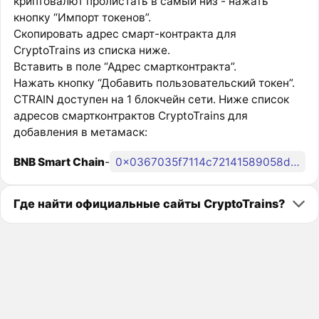
криптовалют пролистать в самый низ - нажать
кнопку “Импорт токенов”.
Скопировать адрес смарт-контракта для
CryptoTrains из списка ниже.
Вставить в поле “Адрес смартконтракта”.
Нажать кнопку “Добавить пользовательский токен”.
CTRAIN доступен на 1 блокчейн сети. Ниже список
адресов смартконтрактов CryptoTrains для
добавления в метамаск:
BNB Smart Chain
-
0x0367035f7114c72141589058d09f11d0e76988e9
Где найти официальные сайты CryptoTrains?