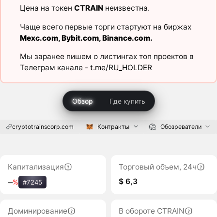
Цена на токен
CTRAIN
неизвестна.
Чаще всего первые торги стартуют на биржах
Mexc.com
,
Bybit.com
,
Binance.com
.
Мы заранее пишем о листингах топ проектов в
Телеграм канале -
t.me/RU_HOLDER
Обзор
Где купить
cryptotrainscorp.com
Контракты
Обозреватели
Капитализация
Торговый объем, 24ч
$ 6,3
‒
%
#7245
Доминирование
В обороте CTRAIN