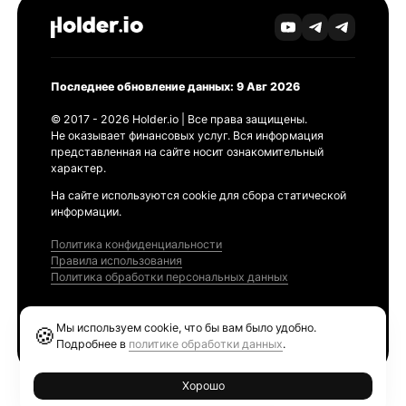
Последнее обновление данных: 9 Авг 2026
© 2017 - 2026 Holder.io | Все права защищены.
Не оказывает финансовых услуг. Вся информация
представленная на сайте носит ознакомительный
характер.
На сайте используются cookie для сбора статической
информации.
Политика конфиденциальности
Правила использования
Политика обработки персональных данных
Продукты
Мы используем cookie, что бы вам было удобно.
🍪
Ethereum GAS Tracker
Подробнее в
политике обработки данных
.
Хорошо