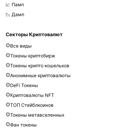
📈 Памп
📉 Дамп
Секторы Криптовалют
Все виды
Токены криптобирж
Токены крипто кошельков
Анонимные криптовалюты
DeFi Токены
Криптовалюты NFT
ТОП Стейблкоинов
Токены метавселенных
Фан токены