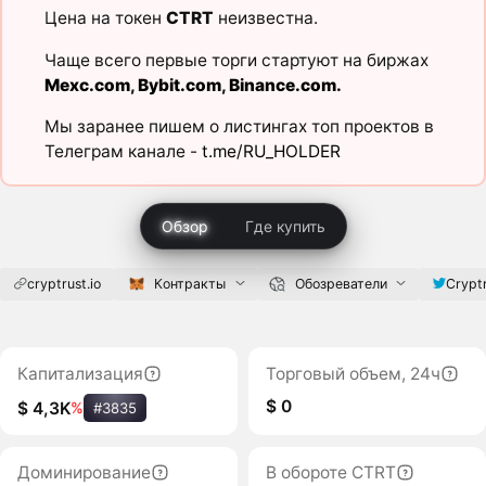
Цена на токен
CTRT
неизвестна.
Чаще всего первые торги стартуют на биржах
Mexc.com
,
Bybit.com
,
Binance.com
.
Мы заранее пишем о листингах топ проектов в
Телеграм канале -
t.me/RU_HOLDER
Обзор
Где купить
cryptrust.io
Контракты
Обозреватели
Crypt
Капитализация
Торговый объем, 24ч
$ 0
$ 4,3K
%
#3835
Доминирование
В обороте CTRT