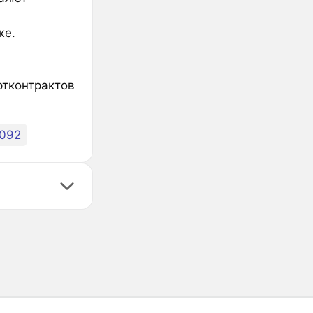
же.
ртконтрактов
092