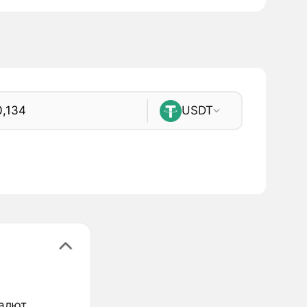
USDT
валют