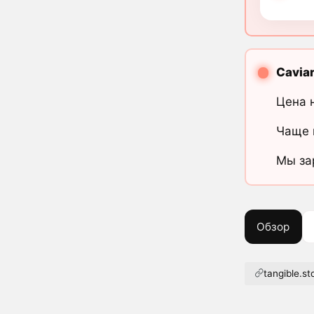
Cavia
Цена 
Чаще 
Мы за
Обзор
tangible.st