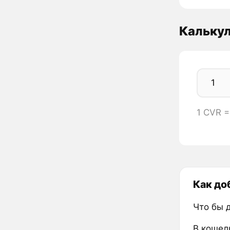
Кальку
1 CVR =
Как до
Что бы 
В кошел