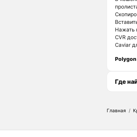
пролиста
Скопиров
Вставить
Нажать к
CVR дос
Caviar 
Polygon
Где на
Главная
/
К