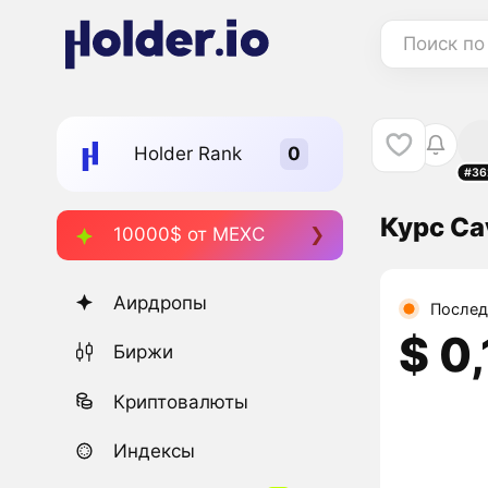
Поиск по
Holder Rank
#36
Курс Ca
10000$ от MEXC
Аирдропы
Послед
$ 0
Биржи
Криптовалюты
Индексы