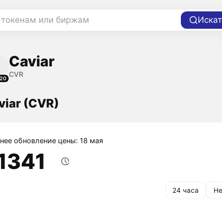
 токенам или биржам
Искат
Caviar
CVR
20
viar (CVR)
нее обновление цены: 18 мая
,1341
24 часа
Не