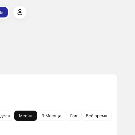
ь
деля
Месяц
3 Месяца
Год
Всё время