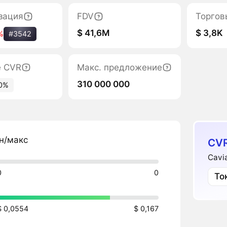
зация
FDV
Торгов
$ 41,6M
$ 3,8K
%
#3542
е CVR
Макс. предложение
310 000 000
0%
н/макс
CVR
Cavi
0
0
То
$ 0,0554
$ 0,167