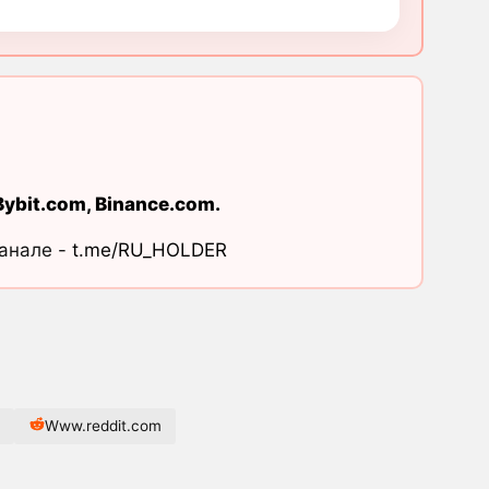
Bybit.com
,
Binance.com
.
канале -
t.me/RU_HOLDER
Www.reddit.com