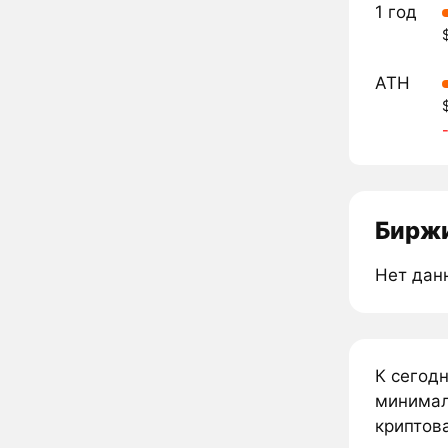
1 год
ATH
Биржи
Нет дан
К сегод
минималь
криптова