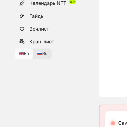
Календарь NFT
Гайды
Вочлист
Кран-лист
En
Ru
Cav