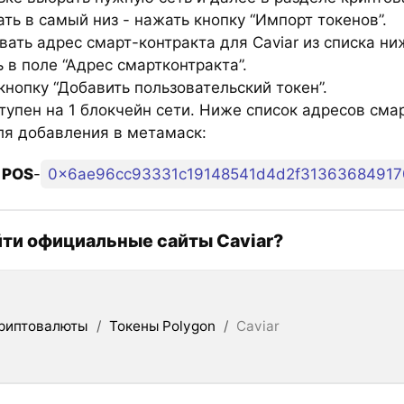
ть в самый низ - нажать кнопку “Импорт токенов”.
ать адрес смарт-контракта для Caviar из списка ни
 в поле “Адрес смартконтракта”.
нопку “Добавить пользовательский токен”.
тупен на 1 блокчейн сети. Ниже список адресов сма
для добавления в метамаск:
 POS
-
0x6ae96cc93331c19148541d4d2f31363684917
йти официальные сайты Caviar?
риптовалюты
/
Токены Polygon
/
Caviar