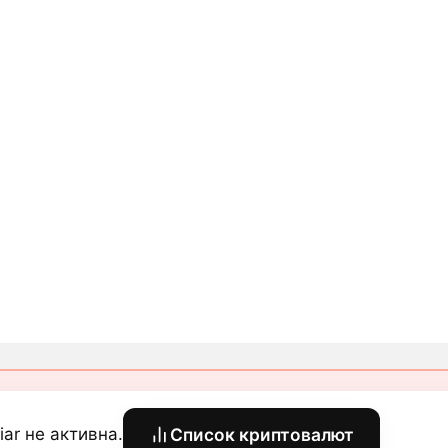
iar не активна.
Список криптовалют