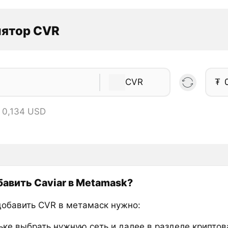
лятор CVR
CVR
₮
 0,134 USD
бавить Caviar в Metamask?
добавить CVR в метамаск нужно:
ьке выбрать нужную сеть и далее в разделе крипто