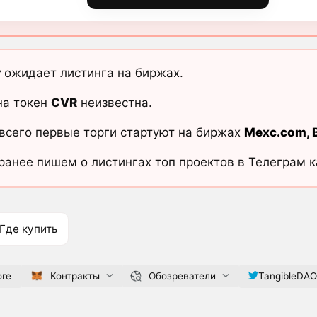
r
ожидает листинга на биржах.
на токен
CVR
неизвестна.
всего первые торги стартуют на биржах
Mexc.com
,
ранее пишем о листингах топ проектов в Телеграм 
Где купить
ore
Контракты
Обозреватели
TangibleDAO