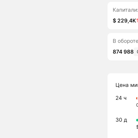
Капитали
$ 229,4K
В оборот
874 988
Цена ми
24 ч
30 д