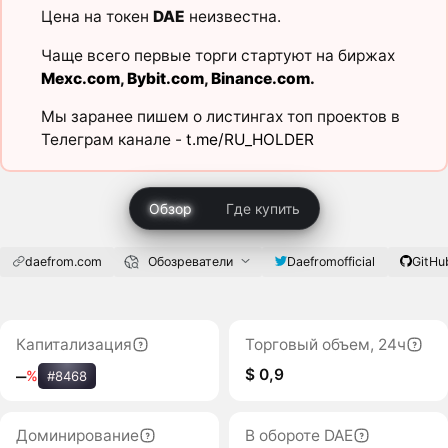
Цена на токен
DAE
неизвестна.
Чаще всего первые торги стартуют на биржах
Mexc.com
,
Bybit.com
,
Binance.com
.
Мы заранее пишем о листингах топ проектов в
Телеграм канале -
t.me/RU_HOLDER
Обзор
Где купить
daefrom.com
Обозреватели
Daefromofficial
GitHu
Капитализация
Торговый объем, 24ч
$ 0,9
‒
%
#8468
Доминирование
В обороте DAE