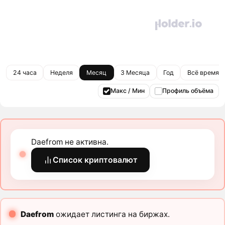
24 часа
Неделя
Месяц
3 Месяца
Год
Всё время
Макс / Мин
Профиль объёма
Daefrom не активна.
Список криптовалют
Daefrom
ожидает листинга на биржах.