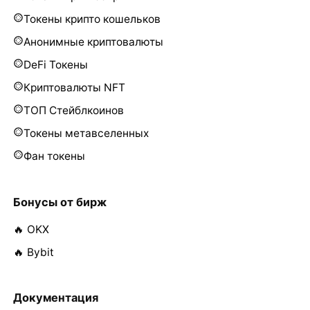
Токены крипто кошельков
Анонимные криптовалюты
DeFi Токены
Криптовалюты NFT
ТОП Стейблкоинов
Токены метавселенных
Фан токены
Бонусы от бирж
🔥 OKX
🔥 Bybit
Документация