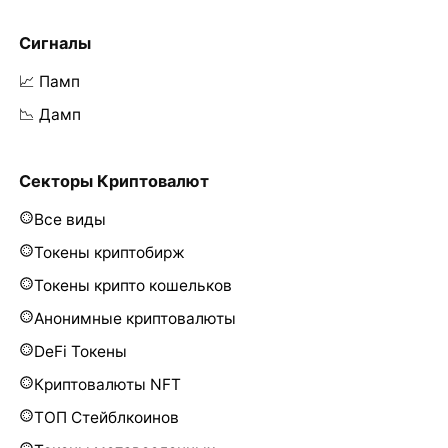
Сигналы
📈 Памп
📉 Дамп
Секторы Криптовалют
Все виды
Токены криптобирж
Токены крипто кошельков
Анонимные криптовалюты
DeFi Токены
Криптовалюты NFT
ТОП Стейблкоинов