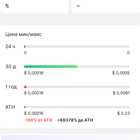
%
‒
Цена мин/макс
24 ч
0
0
30 д
$ 0,00016
$ 0,0005
1 год
$ 0,00016
$ 0,0081
ATH
$ 0,00016
$ 0,23
-100% от ATH
·
+69378% до ATH