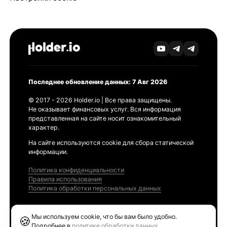
Последнее обновление данных: 7 Авг 2026
© 2017 - 2026 Holder.io | Все права защищены.
Не оказывает финансовых услуг. Вся информация
представленная на сайте носит ознакомительный
характер.
На сайте используются cookie для сбора статической
информации.
Политика конфиденциальности
Правила использования
Политика обработки персональных данных
Продукты
Мы используем cookie, что бы вам было удобно.
🍪
Ethereum GAS Tracker
Подробнее в
политике обработки данных
.