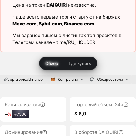
Цена на токен
DAIQUIRI
неизвестна.
Чаще всего первые торги стартуют на биржах
Mexc.com
,
Bybit.com
,
Binance.com
.
Мы заранее пишем о листингах топ проектов в
Телеграм канале -
t.me/RU_HOLDER
Обзор
Где купить
app.tropical.finance
Контракты
Обозреватели
Капитализация
Торговый объем, 24ч
$ 8,9
‒
%
#7506
Доминирование
В обороте DAIQUIRI