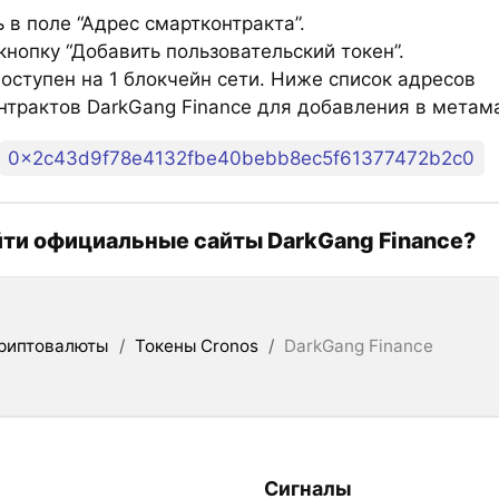
 в поле “Адрес смартконтракта”.
нопку “Добавить пользовательский токен”.
оступен на 1 блокчейн сети. Ниже список адресов
нтрактов DarkGang Finance для добавления в метама
0x2c43d9f78e4132fbe40bebb8ec5f61377472b2c0
йти официальные сайты DarkGang Finance?
риптовалюты
/
Токены Cronos
/
DarkGang Finance
Сигналы