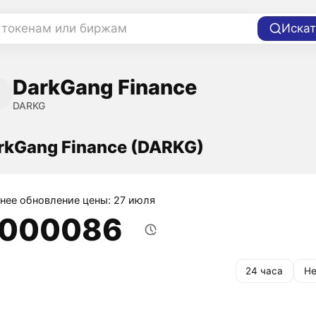
 токенам или биржам
Искат
DarkGang Finance
DARKG
rkGang Finance (DARKG)
нее обновление цены: 27 июля
,000086
24 часа
Не