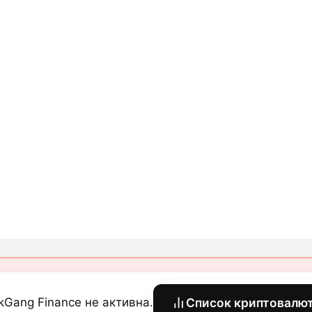
kGang Finance не активна.
Список криптовалю