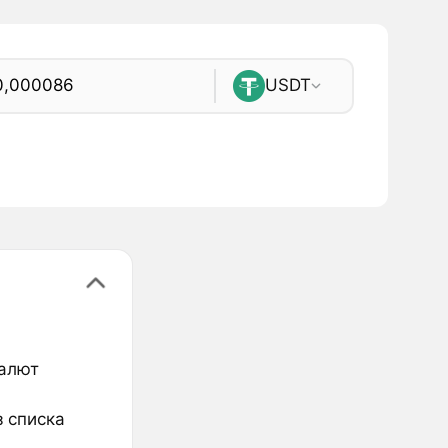
USDT
валют
з списка