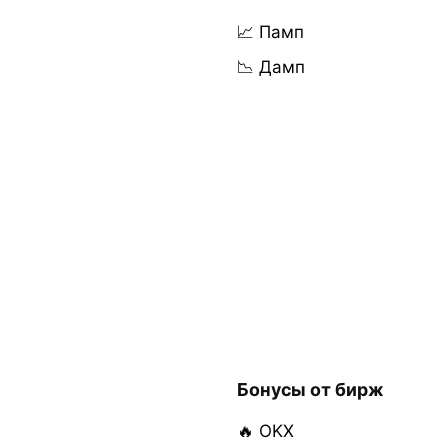
📈 Памп
📉 Дамп
Бонусы от бирж
🔥 OKX