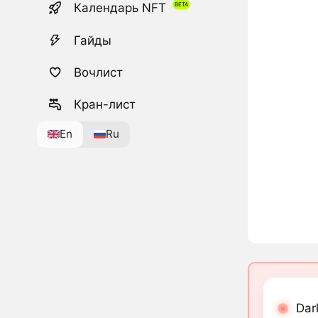
Календарь NFT
Гайды
Вочлист
Кран-лист
En
Ru
Dar