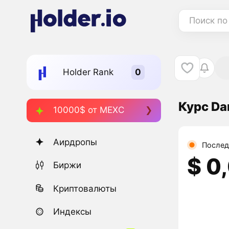
Поиск по
Holder Rank
Курс Da
10000$ от MEXC
Аирдропы
Послед
$ 0
Биржи
Криптовалюты
Индексы