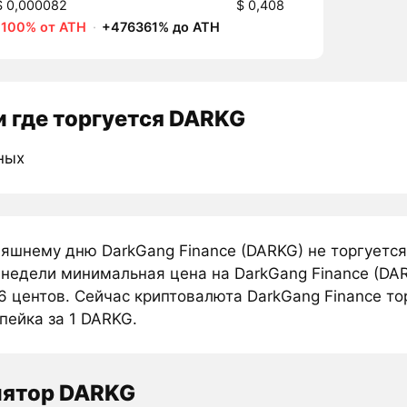
$ 0,000082
$ 0,408
-100% от ATH
·
+476361% до ATH
 где торгуется DARKG
ных
няшнему дню DarkGang Finance (DARKG) не торгуетс
 недели минимальная цена на DarkGang Finance (DAR
 центов. Сейчас криптовалюта DarkGang Finance то
пейка за 1 DARKG.
лятор DARKG