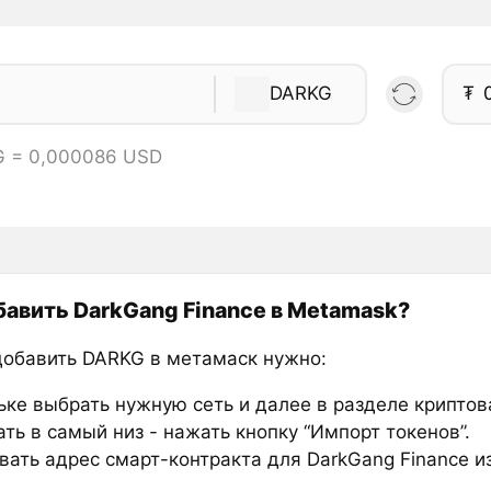
DARKG
₮
G = 0,000086 USD
бавить DarkGang Finance в Metamask?
добавить DARKG в метамаск нужно:
ьке выбрать нужную сеть и далее в разделе крипто
ть в самый низ - нажать кнопку “Импорт токенов”.
вать адрес смарт-контракта для DarkGang Finance и