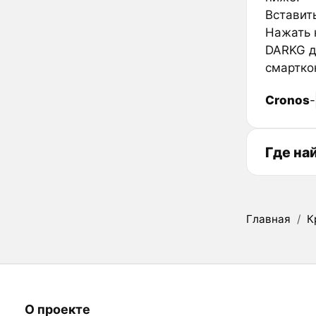
Вставить
Нажать к
DARKG д
смартко
Cronos
-
Где на
Главная
/
К
О проекте