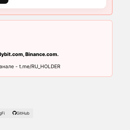
Bybit.com
,
Binance.com
.
канале -
t.me/RU_HOLDER
gFi
GitHub