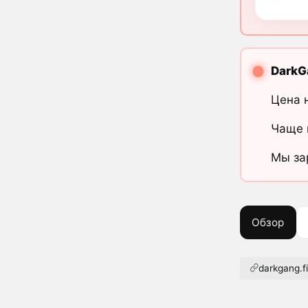
DarkG
Цена 
Чаще 
Мы за
Обзор
darkgang.f