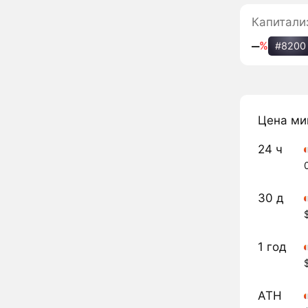
Капитали
‒
%
#8200
Цена ми
24 ч
30 д
1 год
ATH