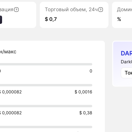
зация
Торговый объем, 24ч
Доми
$ 0,7
%
н/макс
DA
Dark
0
0
То
$ 0,000082
$ 0,0016
$ 0,000082
$ 0,38