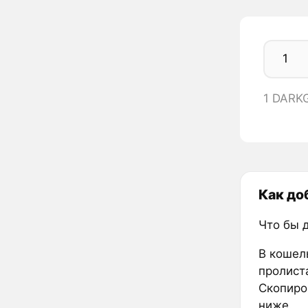
1 DARK
Как до
Что бы 
В кошел
пролиста
Скопиро
ниже.