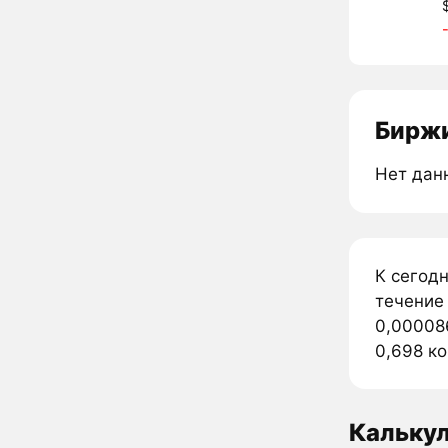
Биржи
Нет дан
К сегод
течение
0,000086
0,698 ко
Кальку