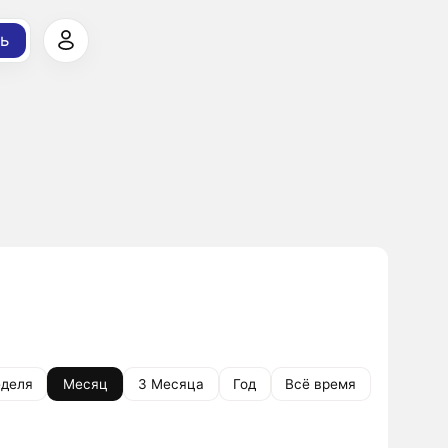
ь
деля
Месяц
3 Месяца
Год
Всё время