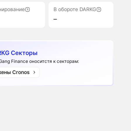
нирование
В обороте DARKG
‒
RKG Секторы
Gang Finance оноситстя к секторам:
кены Cronos